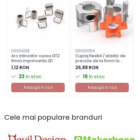
00004126
00006354
Arc intinzator curea GT2
Cuplaj flexibil / elastic de
6mm imprimanta 3D
precizie de la 5mm la
8mm imprimanta 3D
1,12 RON
26,88 RON
23
In stoc
15
In stoc
Adauga in cos
Adauga in cos
Cele mai populare branduri