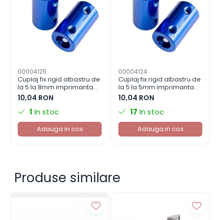
00004125
00004124
Cuplaj fix rigid albastru de
Cuplaj fix rigid albastru de
la 5 la 8mm imprimanta
la 5 la 5mm imprimanta
3D
3D
10,04 RON
10,04 RON
1
In stoc
17
In stoc
Adauga in cos
Adauga in cos
Produse similare