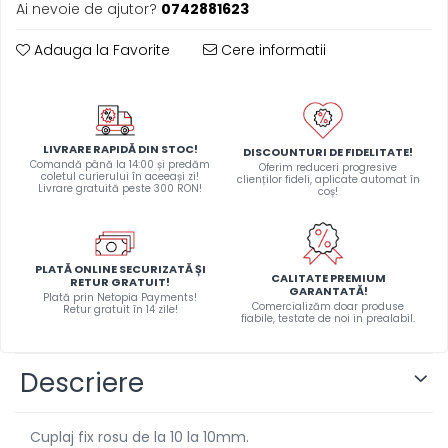
Ai nevoie de ajutor?
0742881623
Adauga la Favorite
Cere informatii
LIVRARE RAPIDĂ DIN STOC!
DISCOUNTURI DE FIDELITATE!
Comandă până la 14:00 și predăm
Oferim reduceri progresive
coletul curierului în aceeași zi!
clienților fideli, aplicate automat în
Livrare gratuită peste 300 RON!
coș!
PLATĂ ONLINE SECURIZATĂ ȘI
CALITATE PREMIUM
RETUR GRATUIT!
GARANTATĂ!
Plată prin Netopia Payments!
Comercializăm doar produse
Retur gratuit în 14 zile!
fiabile, testate de noi in prealabil.
Descriere
Cuplaj fix rosu de la 10 la 10mm.