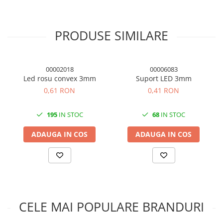
Cu inel magnetic, performanta anti-interferente
Lungime: 100cm
Culoare: albastru
PRODUSE SIMILARE
Compatibilitate
:
Perfect pentru imprimante, scanere și alte dispozitive cu port
USB 2. 0B.
00002018
00006083
Potrivit pentru placile de dezvoltare Arduino UNO R3,
Led rosu convex 3mm
Suport LED 3mm
ATMEGA328P-PU, ATMEGA8U2 si Mega2560 R3, etc.
0,61 RON
0,41 RON
Compatibil si cu USB 1.1.
195
IN STOC
68
IN STOC
ADAUGA IN COS
ADAUGA IN COS
CELE MAI POPULARE BRANDURI