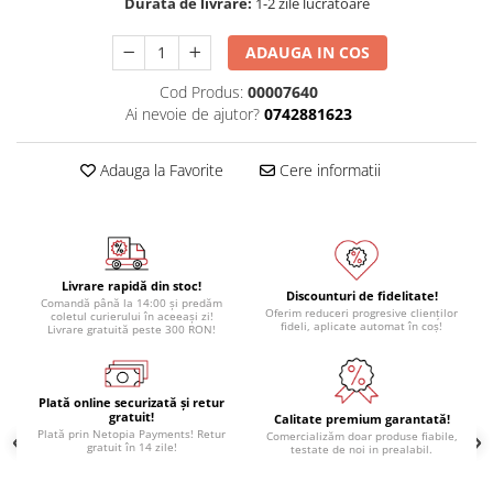
Durata de livrare:
1-2 zile lucratoare
ADAUGA IN COS
Cod Produs:
00007640
Ai nevoie de ajutor?
0742881623
Adauga la Favorite
Cere informatii
Livrare rapidă din stoc!
Discounturi de fidelitate!
Comandă până la 14:00 și predăm
Oferim reduceri progresive clienților
coletul curierului în aceeași zi!
fideli, aplicate automat în coș!
Livrare gratuită peste 300 RON!
Plată online securizată și retur
gratuit!
Calitate premium garantată!
Plată prin Netopia Payments! Retur
Comercializăm doar produse fiabile,
gratuit în 14 zile!
testate de noi in prealabil.