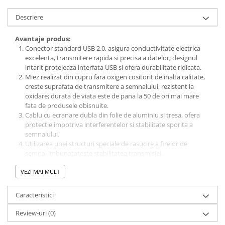
Descriere
Avantaje produs:
Conector standard USB 2.0, asigura conductivitate electrica
excelenta, transmitere rapida si precisa a datelor; designul
intarit protejeaza interfata USB si ofera durabilitate ridicata.
Miez realizat din cupru fara oxigen cositorit de inalta calitate,
creste suprafata de transmitere a semnalului, rezistent la
oxidare; durata de viata este de pana la 50 de ori mai mare
fata de produsele obisnuite.
Cablu cu ecranare dubla din folie de aluminiu si tresa, ofera
protectie impotriva interferentelor si stabilitate sporita a
semnalului.
Utilizarea unei structuri speciale de rasucire a firelor de
semnal imbunatateste stabilitatea transmisiei.
​​​Suporta viteza transfer 480Mbps, viteza max 12Mbps si
VEZI MAI MULT
min 1.5Mbps.
Transmisie stabila de date: ofera o conexiune fiabila și o
imprimare fluida, fie acasa, fie la birou.
Caracteristici
Specificatii tehnice:
Review-uri
(0)
Conector: USB la USB Type B