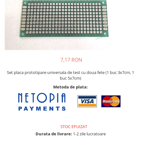
Pat printare
Cap printare
Duze
Extrudere si accesorii
Scule
Rulmenti
7,17 RON
CNC si accesorii CNC
Acumulatori, BMS si accesorii
Set placa prototipare universala de test cu doua fete (1 buc 3x7cm, 1
buc 5x7cm)
Acumulatori
Metoda de plata:
BMS
Module balansare
Incarcare, descarcare si afisare
Accesorii baterii si acumulatori
STOC EPUIZAT
Arduino si ESP32
Durata de livrare:
1-2 zile lucratoare
Placi dezvoltare