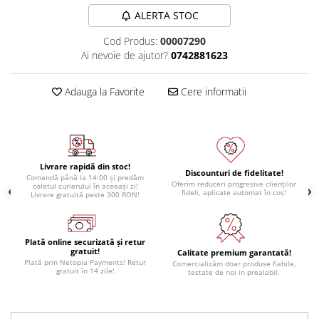
Module atasabile Arduino
ALERTA STOC
Module Wireless
Cod Produs:
00007290
Ai nevoie de ajutor?
0742881623
Senzori Arduino
Accesorii si componente
Adauga la Favorite
Cere informatii
pentru Arduino
Relee
Termostate
Ecrane LCD, TFT, OLED
Livrare rapidă din stoc!
Discounturi de fidelitate!
Comandă până la 14:00 și predăm
Motoare si variatoare
Oferim reduceri progresive clienților
coletul curierului în aceeași zi!
fideli, aplicate automat în coș!
Livrare gratuită peste 300 RON!
Motoare
Variatoare turatie motoare
Plată online securizată și retur
Surse de alimentare
gratuit!
Calitate premium garantată!
Alimentatoare AC-DC
Plată prin Netopia Payments! Retur
Comercializăm doar produse fiabile,
gratuit în 14 zile!
testate de noi in prealabil.
Convertoare DC-DC
Invertoare DC-AC