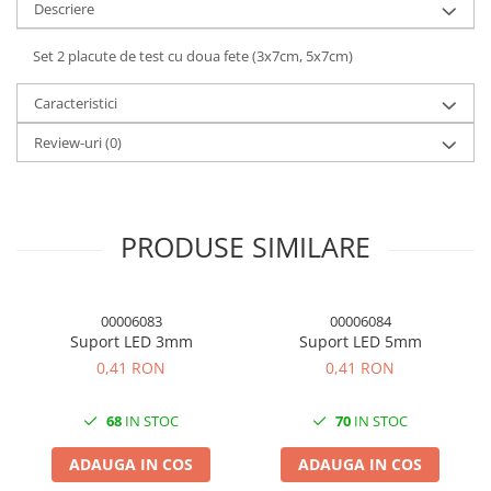
Descriere
Panouri solare
Scule si aparate de masura
Set 2 placute de test cu doua fete (3x7cm, 5x7cm)
Aparate de masura si testare
Caracteristici
Scule manuale si electrice
Review-uri
(0)
Lipit si accesorii lipit
Cabluri, conectori si izolatie
Module Peltier, racire si
incalzire
PRODUSE SIMILARE
Echipamente si accesorii banc
de lucru
00006083
00006084
Cabluri si conectori
Suport LED 3mm
Suport LED 5mm
Cabluri si adaptoare
0,41 RON
0,41 RON
Conectori, mufe si blocuri
terminale
68
IN STOC
70
IN STOC
Componente electronice
ADAUGA IN COS
ADAUGA IN COS
Rezistente si termistori