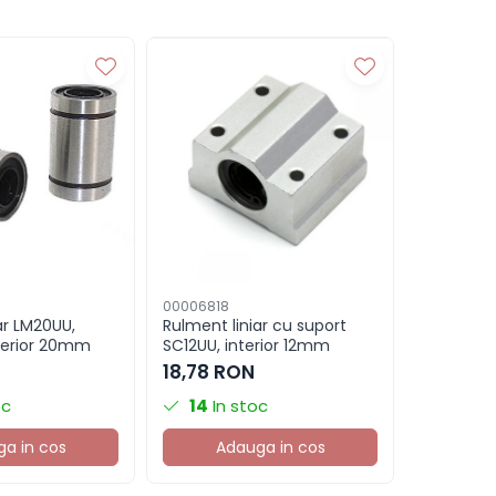
00006818
00003944
ar LM20UU,
Rulment liniar cu suport
Rulment i
terior 20mm
SC12UU, interior 12mm
diametru
prindere l
18,78 RON
11,57 R
oc
14
In stoc
12
In 
a in cos
Adauga in cos
Ad