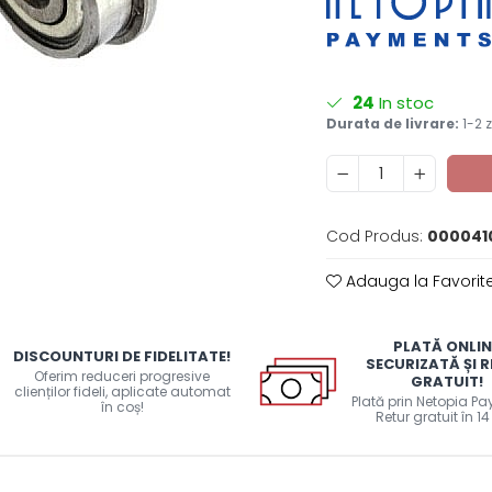
24
In stoc
Durata de livrare:
1-2 z
Cod Produs:
000041
Adauga la Favorit
PLATĂ ONLIN
DISCOUNTURI DE FIDELITATE!
SECURIZATĂ ȘI 
Oferim reduceri progresive
GRATUIT!
clienților fideli, aplicate automat
Plată prin Netopia P
în coș!
Retur gratuit în 14 