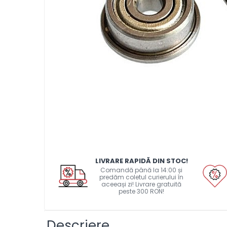
Pat printare
Cap printare
Duze
Extrudere si accesorii
Scule
Rulmenti
CNC si accesorii CNC
Acumulatori, BMS si accesorii
Acumulatori
BMS
Module balansare
LIVRARE RAPIDĂ DIN STOC!
Comandă până la 14:00 și
Incarcare, descarcare si
predăm coletul curierului în
aceeași zi! Livrare gratuită
afisare
peste 300 RON!
Accesorii baterii si
acumulatori
Descriere