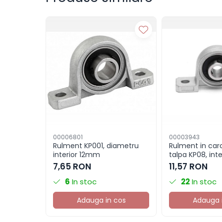
Componente electronice
Rezistente si termistori
Condensatori si
rezonatoare
Diode si punti redresoare
Tranzistori si circuite
integrate
Potentiometre si
semireglabile
Intrerupatoare
00006801
00003943
Smart Home
Rulment KP001, diametru
Rulment in car
interior 12mm
talpa KP08, in
Accesorii trotinete electrice
7,65 RON
11,57 RON
Lichidare de stoc
6
In stoc
22
In stoc
Adauga in cos
Adauga 