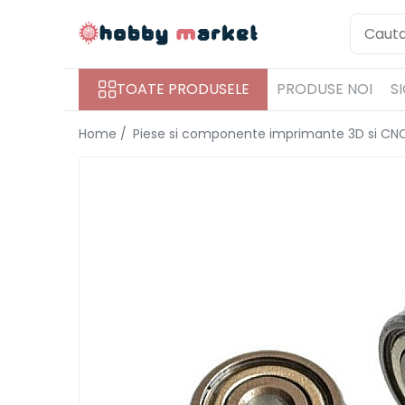
Toate Produsele
TOATE PRODUSELE
PRODUSE NOI
S
Filamente imprimante 3D
PET-G
Home /
Piese si componente imprimante 3D si CN
PLA
ASA
ABS+
TPU
PLA SILK
PA12
Piese si componente imprimante
3D si CNC
Piese electrice si electronice
Piese mecanice