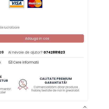
ile lucratoare
Adauga in cos
09
Ai nevoie de ajutor?
0742881623
e
Cere informatii
E
CALITATE PREMIUM
RETUR
GARANTATĂ!
Comercializăm doar produse
ayments!
fiabile, testate de noi in prealabil.
zile!