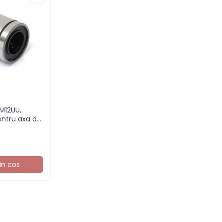
LM12UU,
ntru axa de
in cos