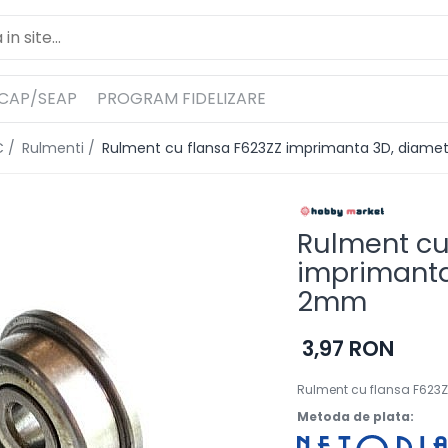
ICAP/SEAP
PROGRAM FIDELIZARE
C /
Rulmenti /
Rulment cu flansa F623ZZ imprimanta 3D, diamet
Rulment cu
imprimanta
2mm
3,97 RON
Rulment cu flansa F623
Metoda de plata: