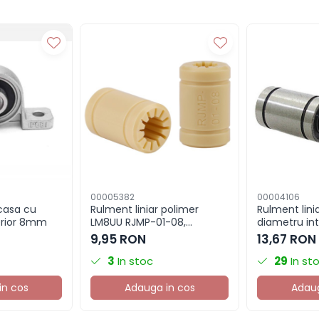
00005382
00004106
casa cu
Rulment liniar polimer
Rulment lini
terior 8mm
LM8UU RJMP-01-08,
diametru in
8x16x25mm, pentru tija
9,95 RON
13,67 RON
8mm
3
In stoc
29
In st
in cos
Adauga in cos
Adaug