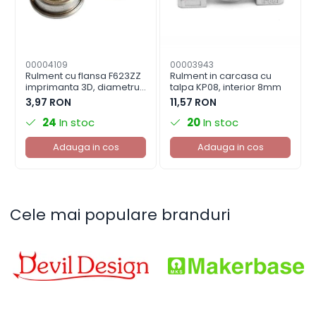
00004109
00003943
Rulment cu flansa F623ZZ
Rulment in carcasa cu
imprimanta 3D, diametru
talpa KP08, interior 8mm
interior 2mm
3,97 RON
11,57 RON
24
In stoc
20
In stoc
Adauga in cos
Adauga in cos
Cele mai populare branduri