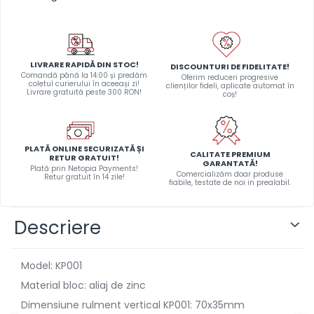
LIVRARE RAPIDĂ DIN STOC!
DISCOUNTURI DE FIDELITATE!
Comandă până la 14:00 și predăm
Oferim reduceri progresive
coletul curierului în aceeași zi!
clienților fideli, aplicate automat în
Livrare gratuită peste 300 RON!
coș!
PLATĂ ONLINE SECURIZATĂ ȘI
CALITATE PREMIUM
RETUR GRATUIT!
GARANTATĂ!
Plată prin Netopia Payments!
Comercializăm doar produse
Retur gratuit în 14 zile!
fiabile, testate de noi in prealabil.
Descriere
Model: KP001
Material bloc: aliaj de zinc
Dimensiune rulment vertical KP001: 70x35mm