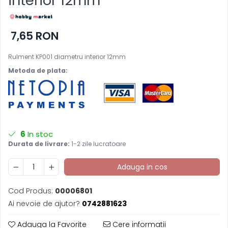
interior 12mm
7,65 RON
Rulment KP001 diametru interior 12mm
Metoda de plata:
6
In stoc
Durata de livrare:
1-2 zile lucratoare
Adauga in cos
Cod Produs:
00006801
Ai nevoie de ajutor?
0742881623
Adauga la Favorite
Cere informatii