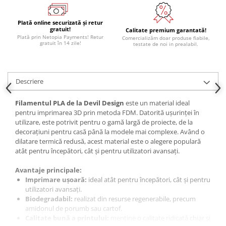
Plată online securizată și retur
gratuit!
Calitate premium garantată!
Plată prin Netopia Payments! Retur
Comercializăm doar produse fiabile,
gratuit în 14 zile!
testate de noi in prealabil.
Descriere
Filamentul
PLA de la Devil Design
este un material ideal
pentru imprimarea 3D prin metoda FDM. Datorită ușurinței în
utilizare, este potrivit pentru o gamă largă de proiecte, de la
decorațiuni pentru casă până la modele mai complexe. Având o
dilatare termică redusă, acest material este o alegere populară
atât pentru începători, cât și pentru utilizatori avansați.
Avantaje principale:
Imprimare ușoară:
ideal atât pentru începători, cât și pentru
utilizatori avansați.
Biodegradabil:
realizat din resurse regenerabile, precum
amidonul de porumb sau cartof.
Calitate bună a printului:
menține o calitate ridicată chiar și