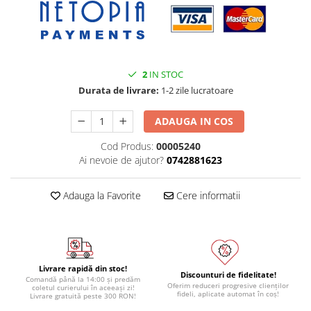
2
IN STOC
Durata de livrare:
1-2 zile lucratoare
ADAUGA IN COS
Cod Produs:
00005240
Ai nevoie de ajutor?
0742881623
Adauga la Favorite
Cere informatii
Livrare rapidă din stoc!
Discounturi de fidelitate!
Comandă până la 14:00 și predăm
Oferim reduceri progresive clienților
coletul curierului în aceeași zi!
fideli, aplicate automat în coș!
Livrare gratuită peste 300 RON!