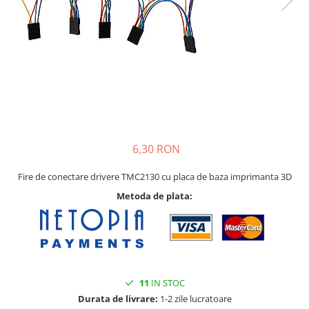
Pat printare
Cap printare
Duze
Extrudere si accesorii
Scule
Rulmenti
CNC si accesorii CNC
6,30 RON
Acumulatori, BMS si accesorii
Acumulatori
Fire de conectare drivere TMC2130 cu placa de baza imprimanta 3D
BMS
Metoda de plata:
Module balansare
Incarcare, descarcare si afisare
Accesorii baterii si acumulatori
Arduino si ESP32
11
IN STOC
Durata de livrare:
1-2 zile lucratoare
Placi dezvoltare