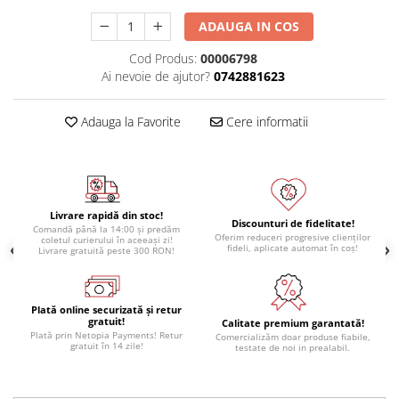
Module atasabile Arduino
ADAUGA IN COS
Module Wireless
Cod Produs:
00006798
Senzori Arduino
Ai nevoie de ajutor?
0742881623
Accesorii si componente
pentru Arduino
Adauga la Favorite
Cere informatii
Relee
Termostate
Ecrane LCD, TFT, OLED
Livrare rapidă din stoc!
Discounturi de fidelitate!
Motoare si variatoare
Comandă până la 14:00 și predăm
Oferim reduceri progresive clienților
coletul curierului în aceeași zi!
fideli, aplicate automat în coș!
Motoare
Livrare gratuită peste 300 RON!
Variatoare turatie motoare
Surse de alimentare
Plată online securizată și retur
gratuit!
Calitate premium garantată!
Alimentatoare AC-DC
Plată prin Netopia Payments! Retur
Comercializăm doar produse fiabile,
gratuit în 14 zile!
testate de noi in prealabil.
Convertoare DC-DC
Invertoare DC-AC