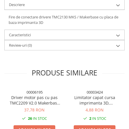
Panouri solare
Descriere
Scule si aparate de masura
Fire de conectare drivere TMC2130 MKS / Makerbase cu placa de
Aparate de masura si testare
baza imprimanta 3D
Scule manuale si electrice
Caracteristici
Lipit si accesorii lipit
Review-uri
(0)
Cabluri, conectori si izolatie
Module Peltier, racire si
incalzire
PRODUSE SIMILARE
Echipamente si accesorii banc
de lucru
Cabluri si conectori
00006195
00003424
Cabluri si adaptoare
Driver motor pas cu pas
Limitator capat cursa
Conectori, mufe si blocuri
TMC2209 V2.0 Makerbase
imprimanta 3D,
terminale
MKS, 2.5A, UART, cu
microswitch, cablu 2 pini
37,78 RON
4,88 RON
radiator
70cm
Componente electronice
26
IN STOC
2
IN STOC
Rezistente si termistori