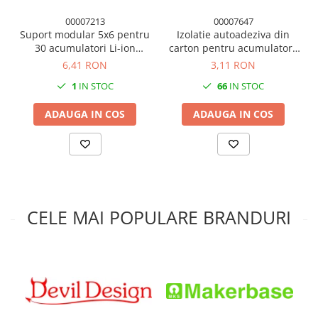
00007213
00007647
Suport modular 5x6 pentru
Izolatie autoadeziva din
30 acumulatori Li-ion
carton pentru acumulatori,
18650, negru
65mm latime, 200mm
6,41 RON
3,11 RON
lungime
1
IN STOC
66
IN STOC
ADAUGA IN COS
ADAUGA IN COS
CELE MAI POPULARE BRANDURI