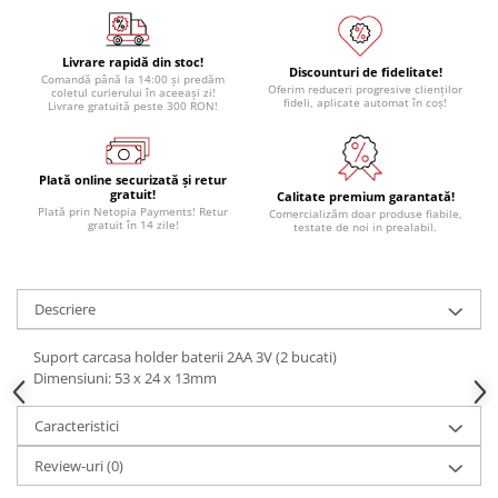
Livrare rapidă din stoc!
Discounturi de fidelitate!
Comandă până la 14:00 și predăm
Oferim reduceri progresive clienților
coletul curierului în aceeași zi!
fideli, aplicate automat în coș!
Livrare gratuită peste 300 RON!
Plată online securizată și retur
gratuit!
Calitate premium garantată!
Plată prin Netopia Payments! Retur
Comercializăm doar produse fiabile,
gratuit în 14 zile!
testate de noi in prealabil.
Descriere
Suport carcasa holder baterii 2AA 3V (2 bucati)
Dimensiuni: 53 x 24 x 13mm
Caracteristici
Review-uri
(0)