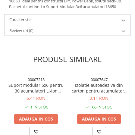
18650, ideal pentru constructii DIY, Power Bank, solutii back-up.
Pachetul contine 1 x Suport Modular 3x6 acumulatori 18650
Caracteristici
Review-uri
(0)
PRODUSE SIMILARE
00007213
00007647
Suport modular 5x6 pentru
Izolatie autoadeziva din
30 acumulatori Li-ion
carton pentru acumulatori,
18650, negru
65mm latime, 200mm
6,41 RON
3,11 RON
lungime
1
IN STOC
66
IN STOC
ADAUGA IN COS
ADAUGA IN COS