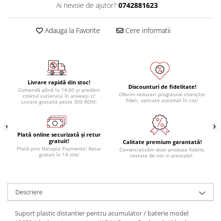
Ai nevoie de ajutor?
0742881623
Adauga la Favorite
Cere informatii
Livrare rapidă din stoc!
Discounturi de fidelitate!
Comandă până la 14:00 și predăm
Oferim reduceri progresive clienților
coletul curierului în aceeași zi!
fideli, aplicate automat în coș!
Livrare gratuită peste 300 RON!
Plată online securizată și retur
gratuit!
Calitate premium garantată!
Plată prin Netopia Payments! Retur
Comercializăm doar produse fiabile,
gratuit în 14 zile!
testate de noi in prealabil.
Descriere
Suport plastic distantier pentru acumulator / baterie model