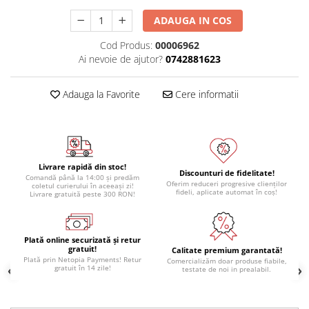
ADAUGA IN COS
Cod Produs:
00006962
Ai nevoie de ajutor?
0742881623
Adauga la Favorite
Cere informatii
Livrare rapidă din stoc!
Discounturi de fidelitate!
Comandă până la 14:00 și predăm
Oferim reduceri progresive clienților
coletul curierului în aceeași zi!
fideli, aplicate automat în coș!
Livrare gratuită peste 300 RON!
Plată online securizată și retur
gratuit!
Calitate premium garantată!
Plată prin Netopia Payments! Retur
Comercializăm doar produse fiabile,
gratuit în 14 zile!
testate de noi in prealabil.