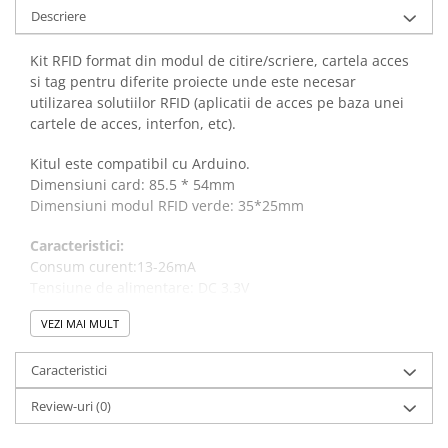
Descriere
Kit RFID format din modul de citire/scriere, cartela acces
si tag pentru diferite proiecte unde este necesar
utilizarea solutiilor RFID (aplicatii de acces pe baza unei
cartele de acces, interfon, etc).
Kitul este compatibil cu Arduino.
Dimensiuni card: 85.5 * 54mm
Dimensiuni modul RFID verde: 35*25mm
Caracteristici:
Consum curent:13-26mA
Tensiune de alimentare: DC 3.3V
Curent stand-by: <80uA
VEZI MAI MULT
Varf curent: <30mA
Frecventa operare: 13.56MHz
Caracteristici
Carduri suportate: S50, S70, UltraLight, Pro, Desfire
Temperatura operare: -20 / +80 grade Celsius
Review-uri
(0)
Umiditate: 5% -95%
Viteza transfer date: max. 10Mbit/s