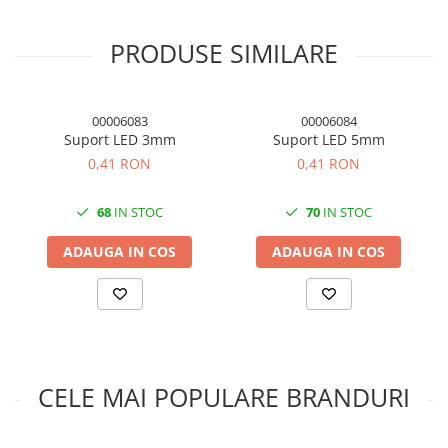
Livrare: Pachetul include modul RFID, cartela albă S50,
PRODUSE SIMILARE
cartelă breloc S50
00006083
00006084
Suport LED 3mm
Suport LED 5mm
0,41 RON
0,41 RON
68
IN STOC
70
IN STOC
ADAUGA IN COS
ADAUGA IN COS
CELE MAI POPULARE BRANDURI