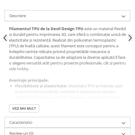
Panouri solare
Scule si aparate de masura
Descriere
Aparate de masura si testare
Filamentul TPU de la Devil Design TPU
este un material flexibil
Scule manuale si electrice
și durabil pentru imprimarea 3D, care oferă o combinație unică de
Lipit si accesorii lipit
elasticitate și rezistență. Realizat din poliuretan termoplastic
(TPU) de înaltă calitate, acest filament este conceput pentru a
Cabluri, conectori si izolatie
îndeplini cerințe ridicate privind proprietățile mecanice și
durabilitatea. Capacitatea sa de adaptare la diverse aplicații îl face
Module Peltier, racire si
o alegere versatilă atât pentru proiecte profesionale, cât și pentru
incalzire
cele hobby.
Echipamente si accesorii banc
de lucru
Avantaje principale:
Flexibilitate și elasticitate:
Materialul TPU se îndoaie ușor
Cabluri si conectori
și revine la forma inițială, permițând imprimarea pieselor
Cabluri si adaptoare
flexibile, rezistente la solicitări mecanice. Are o foarte bună
aderență între straturi.
Conectori, mufe si blocuri
VEZI MAI MULT
Durabilitate:
Filamentul este rezistent la uzură și la
terminale
substanțe chimice (inclusiv uleiuri și grăsimi), asigurând o
durată lungă de viață pieselor imprimate și extinzând
Componente electronice
Caracteristici
utilizarea sa în aplicații industriale.
Rezistente si termistori
Versatilitate:
Datorită adaptabilității sale la diferite condiții,
Review-uri
(0)