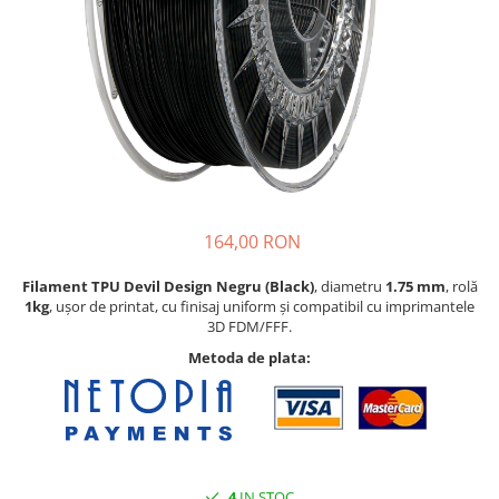
Pat printare
Cap printare
Duze
Extrudere si accesorii
Scule
Rulmenti
CNC si accesorii CNC
164,00 RON
Acumulatori, BMS si accesorii
Acumulatori
Filament TPU Devil Design
Negru (Black)
, diametru
1.75 mm
, rolă
1
kg
, ușor de printat, cu finisaj uniform și compatibil cu imprimantele
BMS
3D FDM/FFF.
Module balansare
Metoda de plata:
Incarcare, descarcare si afisare
Accesorii baterii si acumulatori
Arduino si ESP32
Placi dezvoltare
4
IN STOC