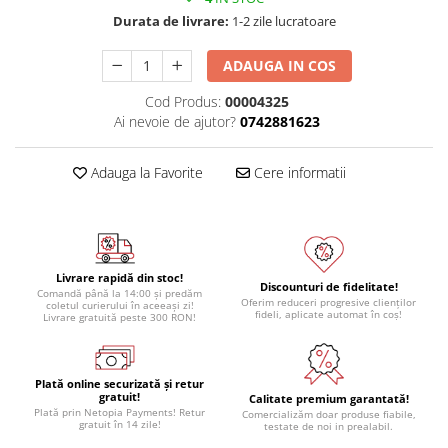
Module atasabile Arduino
Durata de livrare:
1-2 zile lucratoare
Module Wireless
ADAUGA IN COS
Senzori Arduino
Cod Produs:
00004325
Accesorii si componente
Ai nevoie de ajutor?
0742881623
pentru Arduino
Relee
Adauga la Favorite
Cere informatii
Termostate
Ecrane LCD, TFT, OLED
Motoare si variatoare
Livrare rapidă din stoc!
Motoare
Discounturi de fidelitate!
Comandă până la 14:00 și predăm
Oferim reduceri progresive clienților
coletul curierului în aceeași zi!
Variatoare turatie motoare
fideli, aplicate automat în coș!
Livrare gratuită peste 300 RON!
Surse de alimentare
Alimentatoare AC-DC
Plată online securizată și retur
gratuit!
Convertoare DC-DC
Calitate premium garantată!
Plată prin Netopia Payments! Retur
Comercializăm doar produse fiabile,
gratuit în 14 zile!
testate de noi in prealabil.
Invertoare DC-AC