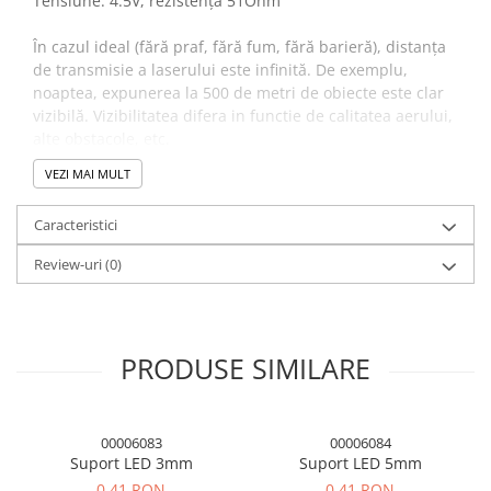
Tensiune: 4.5V, rezistență 51Ohm
Panouri solare
În cazul ideal (fără praf, fără fum, fără barieră), distanța
Scule si aparate de masura
de transmisie a laserului este infinită. De exemplu,
Aparate de masura si testare
noaptea, expunerea la 500 de metri de obiecte este clar
Scule manuale si electrice
vizibilă. Vizibilitatea difera in functie de calitatea aerului,
alte obstacole, etc.
Lipit si accesorii lipit
VEZI MAI MULT
Cabluri, conectori si izolatie
Module Peltier, racire si
Caracteristici
incalzire
Review-uri
(0)
Echipamente si accesorii banc
de lucru
Cabluri si conectori
Cabluri si adaptoare
PRODUSE SIMILARE
Conectori, mufe si blocuri
terminale
00006083
00006084
Componente electronice
Suport LED 3mm
Suport LED 5mm
Rezistente si termistori
0,41 RON
0,41 RON