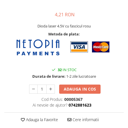
Pat printare
Cap printare
4,21 RON
Duze
Dioda laser 4.5V cu fascicul rosu
Extrudere si accesorii
Metoda de plata:
Scule
Rulmenti
CNC si accesorii CNC
Acumulatori, BMS si accesorii
32
IN STOC
Acumulatori
Durata de livrare:
1-2 zile lucratoare
BMS
ADAUGA IN COS
Module balansare
Incarcare, descarcare si afisare
Cod Produs:
00005367
Ai nevoie de ajutor?
0742881623
Accesorii baterii si acumulatori
Arduino si ESP32
Adauga la Favorite
Cere informatii
Placi dezvoltare