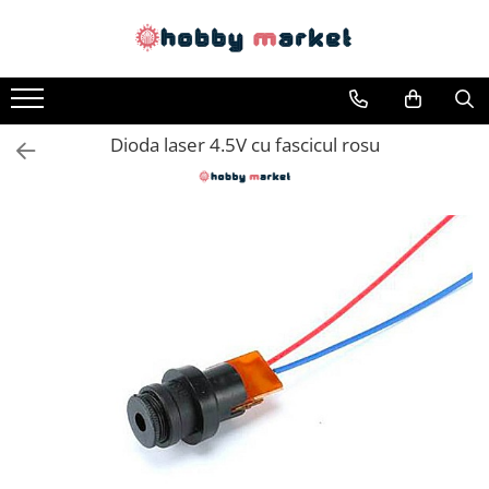
Toate Produsele
Filamente imprimante 3D
Dioda laser 4.5V cu fascicul rosu
PET-G
PLA
ASA
ABS+
TPU
PLA SILK
PA12
Piese si componente imprimante
3D si CNC
Piese electrice si electronice
Piese mecanice