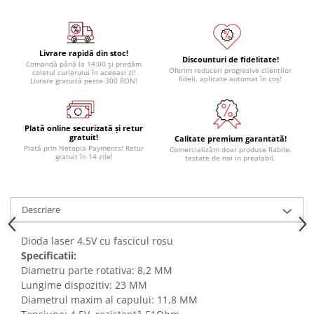
Module atasabile Arduino
Module Wireless
Livrare rapidă din stoc!
Senzori Arduino
Discounturi de fidelitate!
Comandă până la 14:00 și predăm
Oferim reduceri progresive clienților
coletul curierului în aceeași zi!
Accesorii si componente
fideli, aplicate automat în coș!
Livrare gratuită peste 300 RON!
pentru Arduino
Relee
Plată online securizată și retur
Termostate
gratuit!
Calitate premium garantată!
Plată prin Netopia Payments! Retur
Comercializăm doar produse fiabile,
Ecrane LCD, TFT, OLED
gratuit în 14 zile!
testate de noi in prealabil.
Motoare si variatoare
Motoare
Descriere
Variatoare turatie motoare
Surse de alimentare
Dioda laser 4.5V cu fascicul rosu
Specificatii:
Alimentatoare AC-DC
Diametru parte rotativa: 8,2 MM
Convertoare DC-DC
Lungime dispozitiv: 23 MM
Diametrul maxim al capului: 11,8 MM
Invertoare DC-AC