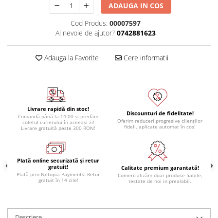
ADAUGA IN COS
Cod Produs:
00007597
Ai nevoie de ajutor?
0742881623
Adauga la Favorite
Cere informatii
Livrare rapidă din stoc!
Discounturi de fidelitate!
Comandă până la 14:00 și predăm
Oferim reduceri progresive clienților
coletul curierului în aceeași zi!
fideli, aplicate automat în coș!
Livrare gratuită peste 300 RON!
Plată online securizată și retur
gratuit!
Calitate premium garantată!
Plată prin Netopia Payments! Retur
Comercializăm doar produse fiabile,
gratuit în 14 zile!
testate de noi in prealabil.
Descriere