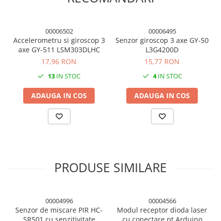
00006502
00006495
Accelerometru si giroscop 3
Senzor giroscop 3 axe GY-50
axe GY-511 LSM303DLHC
L3G4200D
17,96 RON
15,77 RON
13
IN STOC
4
IN STOC
ADAUGA IN COS
ADAUGA IN COS
PRODUSE SIMILARE
00004996
00004566
Senzor de miscare PIR HC-
Modul receptor dioda laser
SR501 cu senzitivitate
cu conectare pt Arduino