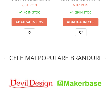
ajustabila
7,01 RON
6,87 RON
40
IN STOC
26
IN STOC
ADAUGA IN COS
ADAUGA IN COS
CELE MAI POPULARE BRANDURI