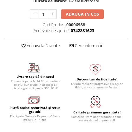
Durata de livrare:
1-2 zile lucratoare
ADAUGA IN COS
Cod Produs:
00006988
Ai nevoie de ajutor?
0742881623
Adauga la Favorite
Cere informatii
Livrare rapidă din stoc!
Discounturi de fidelitate!
Comandă până la 14:00 și predăm
Oferim reduceri progresive clienților
coletul curierului în aceeași zi!
fideli, aplicate automat în coș!
Livrare gratuită peste 300 RON!
Plată online securizată și retur
gratuit!
Calitate premium garantată!
Plată prin Netopia Payments! Retur
Comercializăm doar produse fiabile,
gratuit în 14 zile!
testate de noi in prealabil.