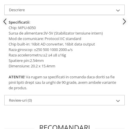
Descriere
Specificatii
:
Chip: MPU-6050
Sursa de alimentare:3V-5V (Stabilizator tensiune intern)
Mod de comunicare: Protocol IIC standard
Chip built-in: 16bit AD converter, 16bit data output
Raza giroscop: ±250 500 1000 2000
/s
o
Raza accelerometru:±2 ±4 ±8 ±16g
Spatiere pin:2.54mm
Dimensiune: 20.2 x 15.4mm
ATENTIE
! Va rugam sa specificati in comanda daca doriti sa fie
pinii lipiti drept sau la unghi de 90 grade, avem ambele variante
de produs.
Review-uri
(0)
RECOMANDARI