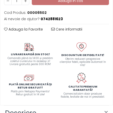
Adauga in cos
Cod Produs:
00006502
Ai nevoie de ajutor?
0742881623
Adauga la Favorite
Cere informatii
LIVRARE RAPIDĂ DIN STOC!
DISCOUNTURI DE FIDELITATE!
Comandă până la 14:00 și predăm
Oferim reduceri progresive
coletul curierului în aceeași zi!
clienților fideli, aplicate automat în
Livrare gratuită peste 300 RON!
coș!
PLATĂ ONLINE SECURIZATĂ ȘI
CALITATE PREMIUM
RETUR GRATUIT!
GARANTATĂ!
Plată prin Netopia Payments!
Comercializăm doar produse
Retur gratuit în 14 zile!
fiabile, testate de noi in prealabil.
Descriere