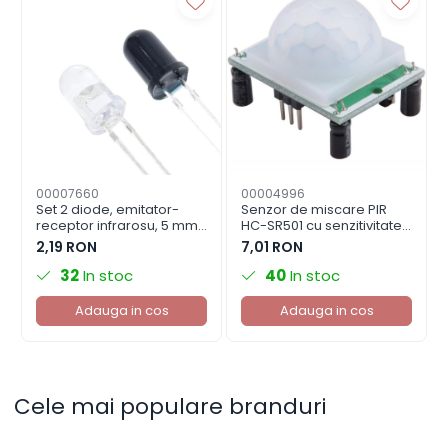
00007660
00004996
Set 2 diode, emitator-
Senzor de miscare PIR
receptor infrarosu, 5 mm,
HC-SR501 cu senzitivitate
LED IR F5
ajustabila
2,19 RON
7,01 RON
32
In stoc
40
In stoc
Adauga in cos
Adauga in cos
Cele mai populare branduri