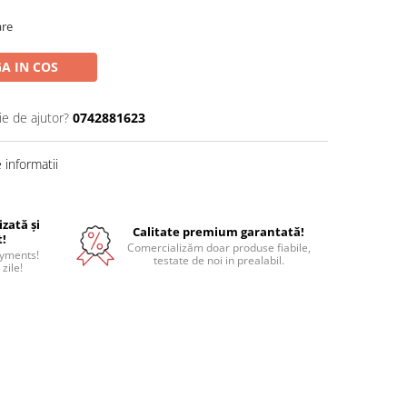
are
A IN COS
ie de ajutor?
0742881623
informatii
izată și
Calitate premium garantată!
t!
Comercializăm doar produse fiabile,
ayments!
testate de noi in prealabil.
 zile!