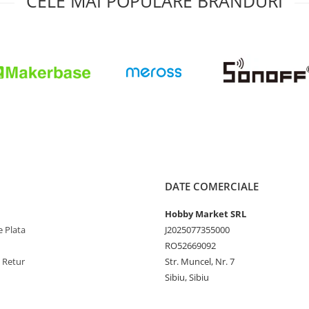
CELE MAI POPULARE BRANDURI
DATE COMERCIALE
Hobby Market SRL
 Plata
J2025077355000
RO52669092
e Retur
Str. Muncel, Nr. 7
Sibiu, Sibiu