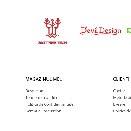
Condensatori si rezonatoare
Diode si punti redresoare
Tranzistori si circuite integrate
Potentiometre si semireglabile
Intrerupatoare
Smart Home
Accesorii trotinete electrice
Lichidare de stoc
MAGAZINUL MEU
CLIENTI
Despre noi
Contact
Termeni si conditii
Metode de
Politica de Confidentialitate
Livrare
Garantia Produselor
Politica d