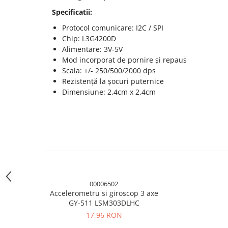
Module atasabile Arduino
Specificatii:
Module Wireless
Protocol comunicare: I2C / SPI
Chip: L3G4200D
Senzori Arduino
Alimentare: 3V-5V
Accesorii si componente
Mod incorporat de pornire și repaus
pentru Arduino
Scala: +/- 250/500/2000 dps
Rezistență la șocuri puternice
Relee
Dimensiune: 2.4cm x 2.4cm
Termostate
Ecrane LCD, TFT, OLED
Motoare si variatoare
Motoare
Variatoare turatie motoare
Surse de alimentare
00006502
Alimentatoare AC-DC
Accelerometru si giroscop 3 axe
GY-511 LSM303DLHC
Convertoare DC-DC
17,96 RON
Invertoare DC-AC