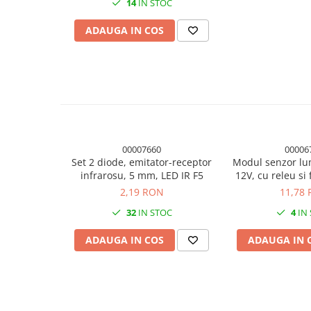
14
IN STOC
Panouri solare
ADAUGA IN COS
Scule si aparate de masura
Aparate de masura si testare
Scule manuale si electrice
Lipit si accesorii lipit
Cabluri, conectori si izolatie
Module Peltier, racire si
incalzire
00007660
00006
Set 2 diode, emitator-receptor
Modul senzor l
Echipamente si accesorii banc
infrarosu, 5 mm, LED IR F5
12V, cu releu si 
de lucru
2,19 RON
11,78
Cabluri si conectori
32
IN STOC
4
IN
Cabluri si adaptoare
ADAUGA IN COS
ADAUGA IN 
Conectori, mufe si blocuri
terminale
Componente electronice
Rezistente si termistori