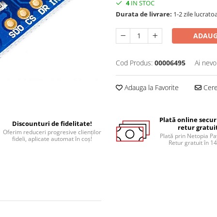
4
IN STOC
Durata de livrare:
1-2 zile lucrato
ADAUG
Cod Produs:
00006495
Ai nevo
Adauga la Favorite
Cere 
Plată online secur
Discounturi de fidelitate!
retur gratui
Oferim reduceri progresive clienților
Plată prin Netopia P
fideli, aplicate automat în coș!
Retur gratuit în 14