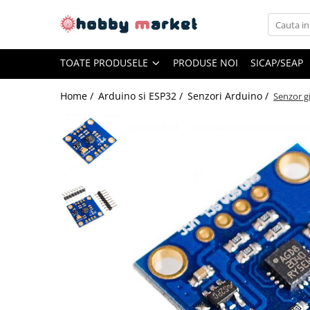
Toate Produsele
TOATE PRODUSELE
PRODUSE NOI
SICAP/SEAP
Filamente imprimante 3D
PET-G
Home /
Arduino si ESP32 /
Senzori Arduino /
Senzor g
PLA
ASA
ABS+
TPU
PLA SILK
PA12
Piese si componente imprimante
3D si CNC
Piese electrice si electronice
Piese mecanice