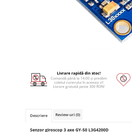
Pat printare
Cap printare
Duze
Extrudere si accesorii
Scule
Rulmenti
CNC si accesorii CNC
Acumulatori, BMS si accesorii
Livrare rapidă din stoc!
Acumulatori
Comandă până la 14:00 și predăm
coletul curierului în aceeași zi!
BMS
Livrare gratuită peste 300 RON!
Module balansare
Incarcare, descarcare si afisare
Accesorii baterii si acumulatori
Review-uri
(0)
Descriere
Arduino si ESP32
Placi dezvoltare
Senzor giroscop 3 axe GY-50 L3G4200D