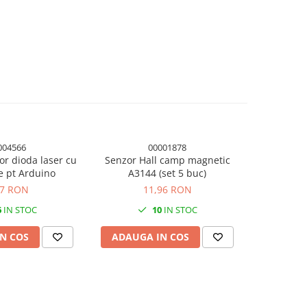
004566
00001878
r dioda laser cu
Senzor Hall camp magnetic
Senzor tem
e pt Arduino
A3144 (set 5 buc)
DS18B20 c
87 RON
11,96 RON
6
IN STOC
10
IN STOC
N COS
ADAUGA IN COS
ADAUG