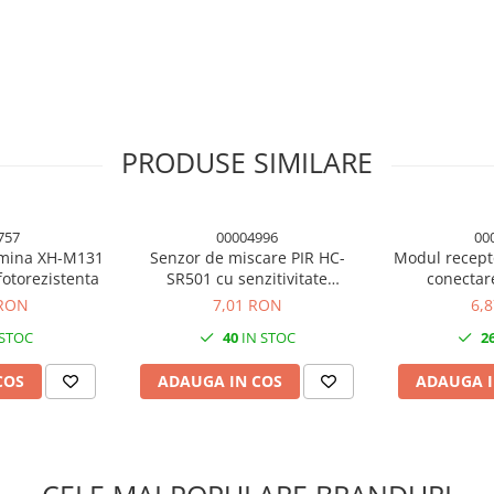
PRODUSE SIMILARE
757
00004996
00
umina XH-M131
Senzor de miscare PIR HC-
Modul recepto
fotorezistenta
SR501 cu senzitivitate
conectar
ajustabila
 RON
7,01 RON
6,
 STOC
40
IN STOC
2
COS
ADAUGA IN COS
ADAUGA I