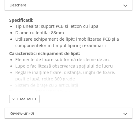
Descriere
Specificatii:
Tip unealta: suport PCB si letcon cu lupa
Diametru lentila: 88mm
Utilizare echipament de lipit: imobilizarea PCB şi a
componentelor în timpul lipirii şi examinării
Caracteristici echipament de lipit:
Elemente de fixare sub formă de cleme de arc
Lupele facilitează observarea spaţiului de lucru
Reglare înălţime fixare, distanţă, unghi de fixare,
poziţie lupă; rotire 360 grade
Sistem de braţe cu 2 articulaţii
Dimensiuni: 170*125*132mm
Marire: x5
VEZI MAI MULT
Review-uri
(0)