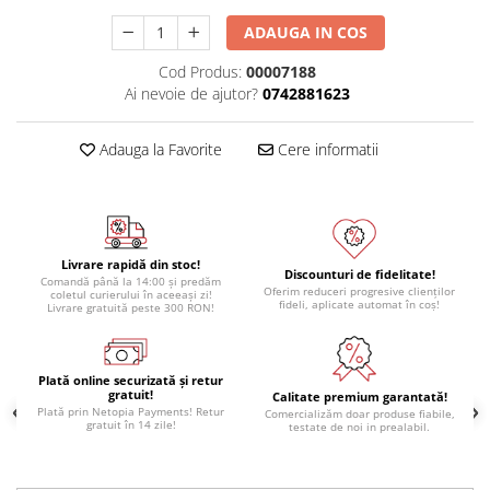
ADAUGA IN COS
Cod Produs:
00007188
Ai nevoie de ajutor?
0742881623
Adauga la Favorite
Cere informatii
Livrare rapidă din stoc!
Discounturi de fidelitate!
Comandă până la 14:00 și predăm
Oferim reduceri progresive clienților
coletul curierului în aceeași zi!
fideli, aplicate automat în coș!
Livrare gratuită peste 300 RON!
Plată online securizată și retur
gratuit!
Calitate premium garantată!
Plată prin Netopia Payments! Retur
Comercializăm doar produse fiabile,
gratuit în 14 zile!
testate de noi in prealabil.