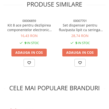
PRODUSE SIMILARE
00006859
00007701
Kit 8 ace pentru dezlipirea
Set dispenser pentru
componentelor electronice
flux/pasta lipit cu seringa,
de pe placa
albastru, inox si plastic
16,43 RON
28,74 RON
tehnic
9
IN STOC
5
IN STOC
ADAUGA IN COS
ADAUGA IN COS
CELE MAI POPULARE BRANDURI