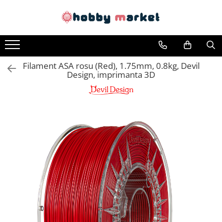
Toate Produsele
Filamente imprimante 3D
Filament ASA rosu (Red), 1.75mm, 0.8kg, Devil
PET-G
Design, imprimanta 3D
PLA
ASA
ABS+
TPU
PLA SILK
PA12
Piese si componente imprimante
3D si CNC
Piese electrice si electronice
Piese mecanice