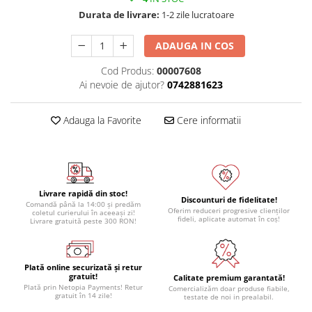
Module atasabile Arduino
Durata de livrare:
1-2 zile lucratoare
Module Wireless
ADAUGA IN COS
Senzori Arduino
Cod Produs:
00007608
Accesorii si componente
Ai nevoie de ajutor?
0742881623
pentru Arduino
Relee
Adauga la Favorite
Cere informatii
Termostate
Ecrane LCD, TFT, OLED
Motoare si variatoare
Livrare rapidă din stoc!
Motoare
Discounturi de fidelitate!
Comandă până la 14:00 și predăm
Oferim reduceri progresive clienților
coletul curierului în aceeași zi!
Variatoare turatie motoare
fideli, aplicate automat în coș!
Livrare gratuită peste 300 RON!
Surse de alimentare
Alimentatoare AC-DC
Plată online securizată și retur
gratuit!
Convertoare DC-DC
Calitate premium garantată!
Plată prin Netopia Payments! Retur
Comercializăm doar produse fiabile,
gratuit în 14 zile!
testate de noi in prealabil.
Invertoare DC-AC