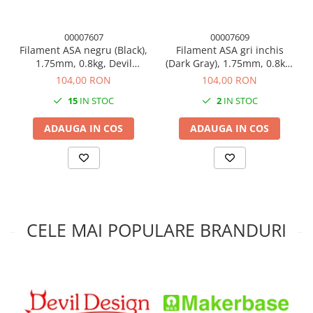
Recomandări de imprimare:
00007607
00007609
Temperatură duză:
230–245 °C
Filament ASA negru (Black),
Filament ASA gri inchis
Temperatură pat încălzit:
90–105 °C
1.75mm, 0.8kg, Devil
(Dark Gray), 1.75mm, 0.8kg,
R
ă
cirea piesei:
nerecomandată
Design, imprimanta 3D
Devil Design, imprimanta
104,00 RON
104,00 RON
3D
Acest tip de filament este o alegere ideală pentru cei care caută
15
IN STOC
2
IN STOC
un material fiabil și durabil pentru imprimarea 3D, în special
pentru aplicații de exterior și piese supuse solicitărilor mecanice.
ADAUGA IN COS
ADAUGA IN COS
CELE MAI POPULARE BRANDURI