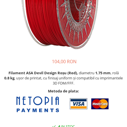
Pat printare
Cap printare
Duze
Extrudere si accesorii
Scule
Rulmenti
CNC si accesorii CNC
104,00 RON
Acumulatori, BMS si accesorii
Acumulatori
Filament ASA Devil Design Roșu (Red),
diametru
1.75 mm
, rolă
0.8
kg
, ușor de printat, cu finisaj uniform și compatibil cu imprimantele
BMS
3D FDM/FFF.
Module balansare
Metoda de plata:
Incarcare, descarcare si afisare
Accesorii baterii si acumulatori
Arduino si ESP32
Placi dezvoltare
4
IN STOC