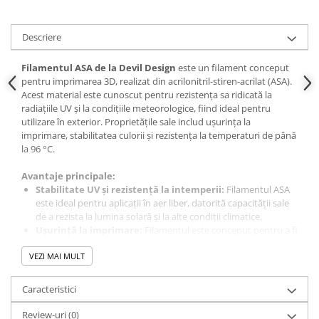
Panouri solare
Scule si aparate de masura
Descriere
Aparate de masura si testare
Filamentul ASA de la Devil Design
este un filament conceput
Scule manuale si electrice
pentru imprimarea 3D, realizat din acrilonitril-stiren-acrilat (ASA).
Lipit si accesorii lipit
Acest material este cunoscut pentru rezistența sa ridicată la
radiațiile UV și la condițiile meteorologice, fiind ideal pentru
Cabluri, conectori si izolatie
utilizare în exterior. Proprietățile sale includ ușurința la
imprimare, stabilitatea culorii și rezistența la temperaturi de până
Module Peltier, racire si
la 96 °C.
incalzire
Echipamente si accesorii banc
Avantaje principale:
de lucru
Stabilitate UV și rezistență la intemperii:
Filamentul ASA
este ideal pentru aplicații în aer liber, datorită capacității sale
Cabluri si conectori
de a rezista la lumina solară și la alte condiții climatice.
Cabluri si adaptoare
Ușurință la imprimare:
Filamentul este conceput pentru a fi
imprimat ușor, chiar și la temperaturi mai scăzute,
Conectori, mufe si blocuri
VEZI MAI MULT
simplificând procesul de imprimare 3D.
terminale
Rezistență termică ridicată:
Materialul rezistă la
temperaturi de până la 96 °C, fiind potrivit pentru prototipuri
Componente electronice
Caracteristici
funcționale și piese supuse solicitărilor mecanice.
Rezistente si termistori
Rezistență mecanică sporită
: Poate fi prelucrat ușor
Review-uri
(0)