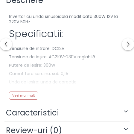
Descriere
Invertor cu unda sinusoidala modificata 300W 12V la
220V 50Hz
Specificatii:
Tensiune de intrare: DC12V
Tensiune de ieșire: AC210V-230V reglabilă
Putere de iesire: 300W
Curent fara sarcina: sub 0,1A
Unda de iesire: unda de corectie
Frecventa de iesire: 50 Hz
Vezi mai mult
Dimensiune produs: 110*78*36mm
Umiditate acceptata: 5-95%
Caracteristici
Putere maxima de scurtă durată 300W, putere limită
200W, putere continuă 100W. Potrivit pentru 100W
pentru TV LCD, computere desktop, laptopuri,
Review-uri
(0)
încărcare și alimentare a telefonului mobil, iluminat