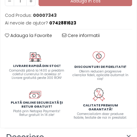
Adauga in cos
Cod Produs:
00007343
Ai nevoie de ajutor?
0742881623
Adauga la Favorite
Cere informatii
LIVRARE RAPIDĂ DIN STOC!
DISCOUNTURI DE FIDELITATE!
Comandă până la 14:00 și predăm
Oferim reduceri progresive
coletul curierului în aceeași zi!
clienților fideli, aplicate automat în
Livrare gratuită peste 300 RON!
coș!
PLATĂ ONLINE SECURIZATĂ ȘI
CALITATE PREMIUM
RETUR GRATUIT!
GARANTATĂ!
Plată prin Netopia Payments!
Comercializăm doar produse
Retur gratuit în 14 zile!
fiabile, testate de noi in prealabil.