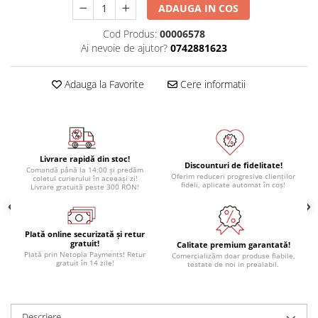
ADAUGA IN COS
Cod Produs:
00006578
Ai nevoie de ajutor?
0742881623
Adauga la Favorite
Cere informatii
Livrare rapidă din stoc!
Discounturi de fidelitate!
Comandă până la 14:00 și predăm
Oferim reduceri progresive clienților
coletul curierului în aceeași zi!
fideli, aplicate automat în coș!
Livrare gratuită peste 300 RON!
Plată online securizată și retur
gratuit!
Calitate premium garantată!
Plată prin Netopia Payments! Retur
Comercializăm doar produse fiabile,
gratuit în 14 zile!
testate de noi in prealabil.
Descriere