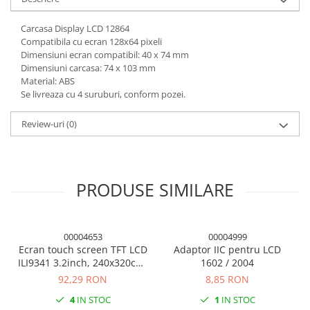
Carcasa Display LCD 12864
Compatibila cu ecran 128x64 pixeli
Dimensiuni ecran compatibil: 40 x 74 mm
Dimensiuni carcasa: 74 x 103 mm
Material: ABS
Se livreaza cu 4 suruburi, conform pozei.
Review-uri
(0)
PRODUSE SIMILARE
00004653
00004999
Ecran touch screen TFT LCD
Adaptor IIC pentru LCD
ILI9341 3.2inch, 240x320cm,
1602 / 2004
Arduino
92,29 RON
8,85 RON
4
IN STOC
1
IN STOC