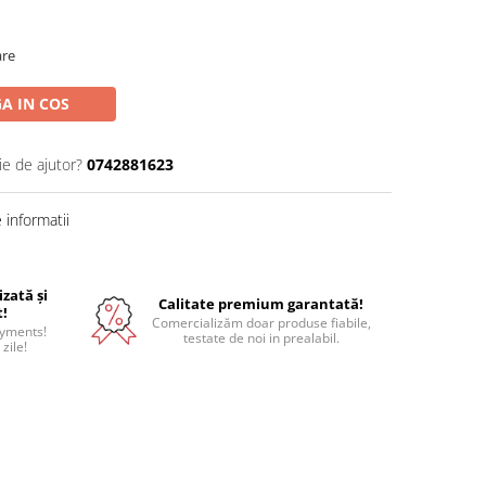
are
A IN COS
ie de ajutor?
0742881623
informatii
izată și
Calitate premium garantată!
t!
Comercializăm doar produse fiabile,
ayments!
testate de noi in prealabil.
 zile!