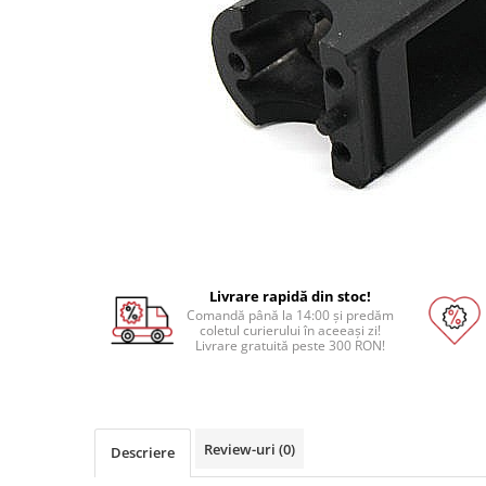
Pat printare
Cap printare
Duze
Extrudere si accesorii
Scule
Rulmenti
CNC si accesorii CNC
Acumulatori, BMS si accesorii
Acumulatori
Livrare rapidă din stoc!
BMS
Comandă până la 14:00 și predăm
coletul curierului în aceeași zi!
Module balansare
Livrare gratuită peste 300 RON!
Incarcare, descarcare si afisare
Accesorii baterii si acumulatori
Arduino si ESP32
Review-uri
(0)
Descriere
Placi dezvoltare