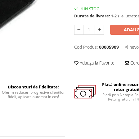
1
IN STOC
Durata de livrare:
1-2 zile lucrato
ADAUG
Cod Produs:
00005909
Ai nevo
Adauga la Favorite
Cere 
Plată online secur
Discounturi de fidelitate!
retur gratui
Oferim reduceri progresive clienților
Plată prin Netopia P
fideli, aplicate automat în coș!
Retur gratuit în 14