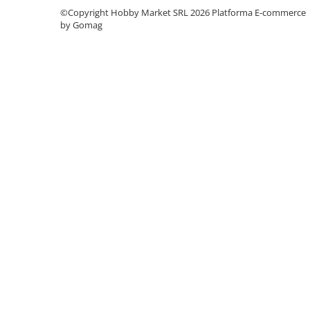
Condensatori si rezonatoare
©Copyright Hobby Market SRL 2026
Platforma E-commerce
by Gomag
Diode si punti redresoare
Tranzistori si circuite integrate
Potentiometre si semireglabile
Intrerupatoare
Smart Home
Accesorii trotinete electrice
Lichidare de stoc