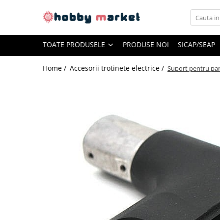
Toate Produsele
TOATE PRODUSELE
PRODUSE NOI
SICAP/SEAP
Filamente imprimante 3D
PET-G
Home /
Accesorii trotinete electrice /
Suport pentru pan
PLA
ASA
ABS+
TPU
PLA SILK
PA12
Piese si componente imprimante
3D si CNC
Piese electrice si electronice
Piese mecanice