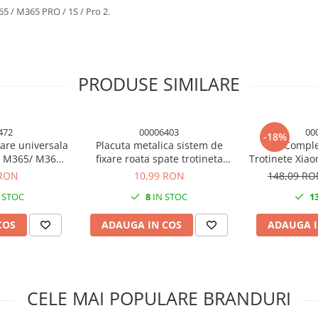
5 / M365 PRO / 1S / Pro 2.
PRODUSE SIMILARE
472
00006403
00
-18%
oare universala
Placuta metalica sistem de
Kit Compl
mi M365/ M365
fixare roata spate trotineta
Trotinete Xiao
O
electrica Xiaomi Mijia M365 /
 RON
10,99 RON
148,09 R
M365 Pro / 1S / Pro 2
 STOC
8
IN STOC
1
COS
ADAUGA IN COS
ADAUGA I
CELE MAI POPULARE BRANDURI