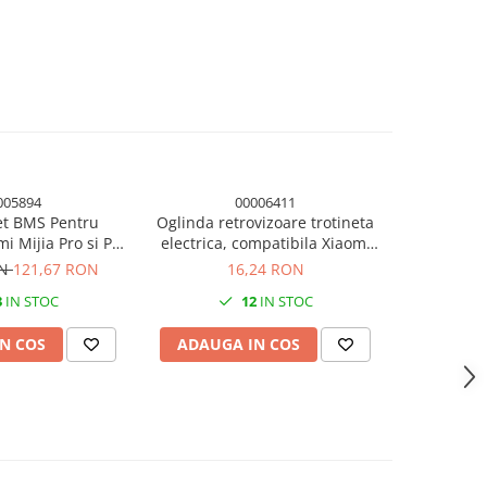
005894
00006411
et BMS Pentru
Oglinda retrovizoare trotineta
Surub si
mi Mijia Pro si Pro
electrica, compatibila Xiaomi
trotinete
2
Mijia M365/ M365 Pro / 1S / Pro
ON
121,67 RON
16,24 RON
2
3
IN STOC
12
IN STOC
N COS
ADAUGA IN COS
ADAUG