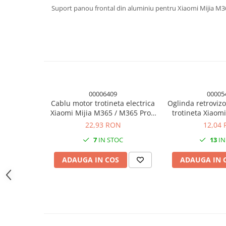
Suport panou frontal din aluminiu pentru Xiaomi Mijia M36
Module atasabile Arduino
Module Wireless
Senzori Arduino
Accesorii si componente
pentru Arduino
Relee
00006409
00005
Termostate
Cablu motor trotineta electrica
Oglinda retroviz
Ecrane LCD, TFT, OLED
Xiaomi Mijia M365 / M365 Pro /
trotineta Xiao
Pro 2 / 1S
PR
22,93 RON
12,04
Motoare si variatoare
7
IN STOC
13
IN
Motoare
Variatoare turatie motoare
ADAUGA IN COS
ADAUGA IN 
Surse de alimentare
Alimentatoare AC-DC
Convertoare DC-DC
Invertoare DC-AC