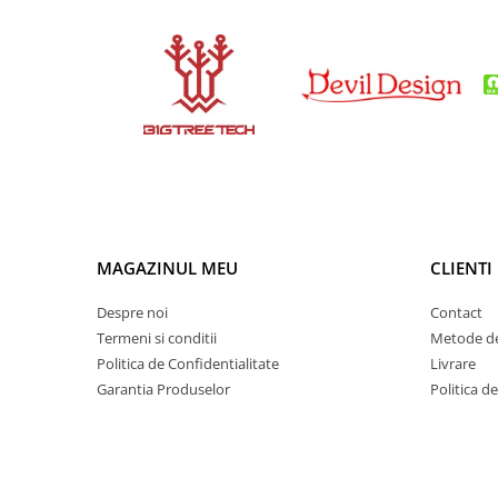
Panouri solare
Scule si aparate de masura
Aparate de masura si testare
Scule manuale si electrice
Lipit si accesorii lipit
Cabluri, conectori si izolatie
Module Peltier, racire si
incalzire
MAGAZINUL MEU
CLIENTI
Echipamente si accesorii banc
de lucru
Despre noi
Contact
Cabluri si conectori
Termeni si conditii
Metode de
Cabluri si adaptoare
Politica de Confidentialitate
Livrare
Garantia Produselor
Politica d
Conectori, mufe si blocuri
terminale
Componente electronice
Rezistente si termistori