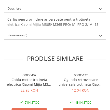
Descriere
Carlig negru prindere aripa spate pentru trotineta
eletrica Xiaomi Mijia M365/ M365 PRO/ Mi PRO 2/ Mi 1S
Review-uri
(0)
PRODUSE SIMILARE
00006409
00005472
Cablu motor trotineta
Oglinda retrovizoare
electrica Xiaomi Mijia M365
universala trotineta Xiaomi
/ M365 Pro / Pro 2 / 1S
M365/ M365 PRO
22,93 RON
12,04 RON
7
IN STOC
13
IN STOC