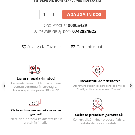
Durata de livrare:
1-2 zile lucratoare
ADAUGA IN COS
Cod Produs:
00005439
Ai nevoie de ajutor?
0742881623
Adauga la Favorite
Cere informatii
Livrare rapidă din stoc!
Discounturi de fidelitate!
Comandă până la 14:00 și predăm
Oferim reduceri progresive clienților
coletul curierului în aceeași zi!
fideli, aplicate automat în coș!
Livrare gratuită peste 300 RON!
Plată online securizată și retur
gratuit!
Calitate premium garantată!
Plată prin Netopia Payments! Retur
Comercializăm doar produse fiabile,
gratuit în 14 zile!
testate de noi in prealabil.