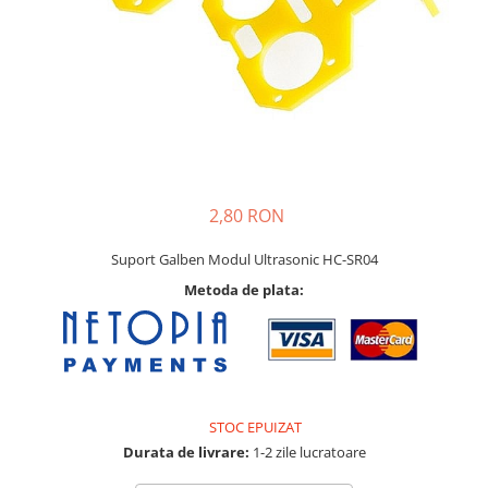
Pat printare
Cap printare
Duze
Extrudere si accesorii
Scule
Rulmenti
CNC si accesorii CNC
2,80 RON
Acumulatori, BMS si accesorii
Suport Galben Modul Ultrasonic HC-SR04
Acumulatori
Metoda de plata:
BMS
Module balansare
Incarcare, descarcare si afisare
Accesorii baterii si acumulatori
STOC EPUIZAT
Arduino si ESP32
Durata de livrare:
1-2 zile lucratoare
Placi dezvoltare