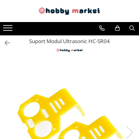
Toate Produsele
Filamente imprimante 3D
Suport Modul Ultrasonic HC-SR04
PET-G
PLA
ASA
ABS+
TPU
PLA SILK
PA12
Piese si componente imprimante
3D si CNC
Piese electrice si electronice
Piese mecanice