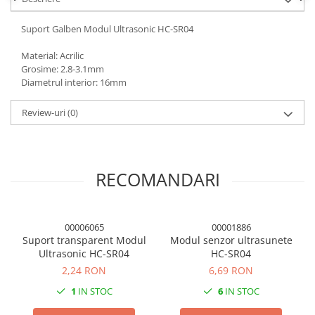
Panouri solare
Suport Galben Modul Ultrasonic HC-SR04
Scule si aparate de masura
Aparate de masura si testare
Material: Acrilic
Grosime: 2.8-3.1mm
Scule manuale si electrice
Diametrul interior: 16mm
Lipit si accesorii lipit
Review-uri
(0)
Cabluri, conectori si izolatie
Module Peltier, racire si
incalzire
Echipamente si accesorii banc
RECOMANDARI
de lucru
Cabluri si conectori
Cabluri si adaptoare
00006065
00001886
Suport transparent Modul
Modul senzor ultrasunete
Conectori, mufe si blocuri
Ultrasonic HC-SR04
HC-SR04
terminale
2,24 RON
6,69 RON
Componente electronice
1
IN STOC
6
IN STOC
Rezistente si termistori