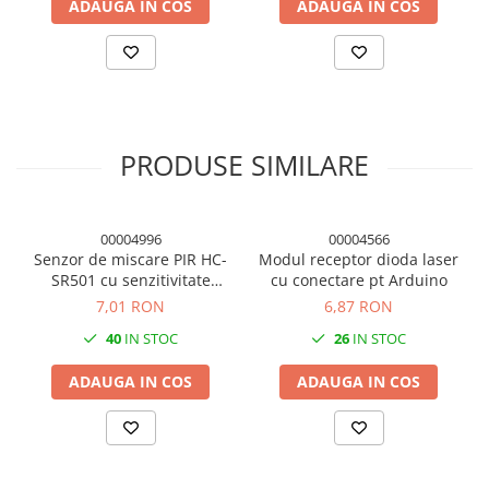
ADAUGA IN COS
ADAUGA IN COS
Condensatori si rezonatoare
Diode si punti redresoare
Tranzistori si circuite integrate
Potentiometre si semireglabile
Intrerupatoare
PRODUSE SIMILARE
Smart Home
Accesorii trotinete electrice
00004996
00004566
Lichidare de stoc
Senzor de miscare PIR HC-
Modul receptor dioda laser
SR501 cu senzitivitate
cu conectare pt Arduino
ajustabila
7,01 RON
6,87 RON
40
IN STOC
26
IN STOC
ADAUGA IN COS
ADAUGA IN COS