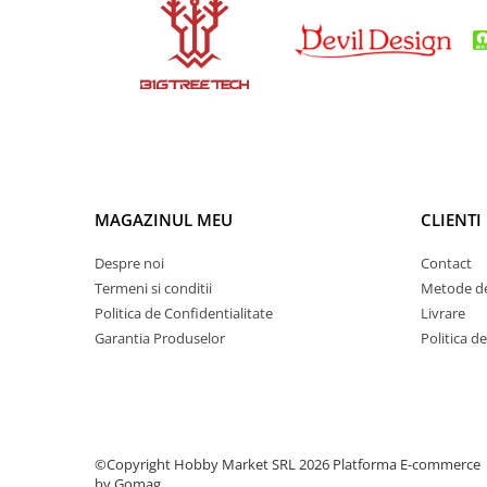
Condensatori si rezonatoare
Diode si punti redresoare
Tranzistori si circuite integrate
Potentiometre si semireglabile
Intrerupatoare
Smart Home
Accesorii trotinete electrice
MAGAZINUL MEU
CLIENTI
Lichidare de stoc
Despre noi
Contact
Termeni si conditii
Metode de
Politica de Confidentialitate
Livrare
Garantia Produselor
Politica d
©Copyright Hobby Market SRL 2026
Platforma E-commerce
by Gomag