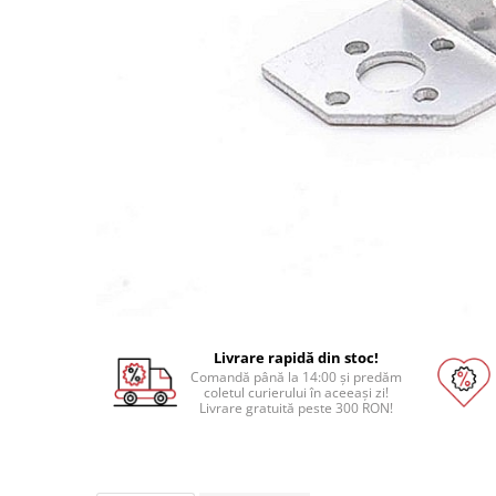
Pat printare
Cap printare
Duze
Extrudere si accesorii
Scule
Rulmenti
CNC si accesorii CNC
Acumulatori, BMS si accesorii
Acumulatori
BMS
Module balansare
Livrare rapidă din stoc!
Comandă până la 14:00 și predăm
Incarcare, descarcare si afisare
coletul curierului în aceeași zi!
Livrare gratuită peste 300 RON!
Accesorii baterii si acumulatori
Arduino si ESP32
Placi dezvoltare