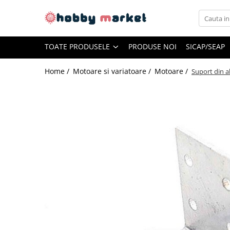
Toate Produsele
TOATE PRODUSELE
PRODUSE NOI
SICAP/SEAP
Filamente imprimante 3D
PET-G
Home /
Motoare si variatoare /
Motoare /
Suport din a
PLA
ASA
ABS+
TPU
PLA SILK
PA12
Piese si componente imprimante
3D si CNC
Piese electrice si electronice
Piese mecanice