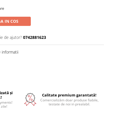
are
A IN COS
ie de ajutor?
0742881623
informatii
izată și
Calitate premium garantată!
t!
Comercializăm doar produse fiabile,
ayments!
testate de noi in prealabil.
 zile!