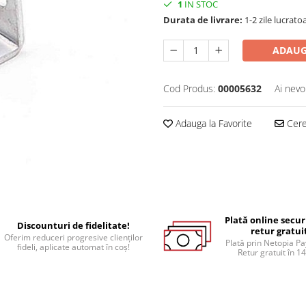
1
IN STOC
Durata de livrare:
1-2 zile lucrato
ADAUG
Cod Produs:
00005632
Ai nevo
Adauga la Favorite
Cere 
Plată online secur
Discounturi de fidelitate!
retur gratui
Oferim reduceri progresive clienților
Plată prin Netopia P
fideli, aplicate automat în coș!
Retur gratuit în 14