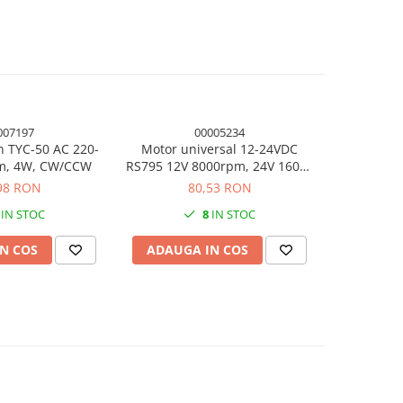
007197
00005234
n TYC-50 AC 220-
Motor universal 12-24VDC
Suport meta
pm, 4W, CW/CCW
RS795 12V 8000rpm, 24V 16000
otel 3mm, 
rpm
98 RON
80,53 RON
IN STOC
8
IN STOC
N COS
ADAUGA IN COS
ADAUG