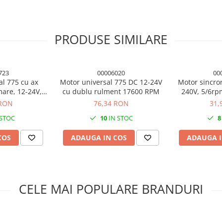
PRODUSE SIMILARE
723
00006020
00
al 775 cu ax
Motor universal 775 DC 12-24V
Motor sincro
mare, 12-24V,
cu dublu rulment 17600 RPM
240V, 5/6r
 rpm
 RON
76,34 RON
31,
 STOC
10
IN STOC
8
COS
ADAUGA IN COS
ADAUGA I
CELE MAI POPULARE BRANDURI