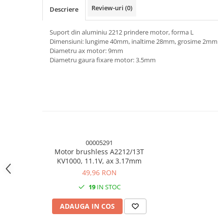
Review-uri
(0)
Module atasabile Arduino
Descriere
Module Wireless
Suport din aluminiu 2212 prindere motor, forma L
Senzori Arduino
Dimensiuni: lungime 40mm, inaltime 28mm, grosime 2mm
Diametru ax motor: 9mm
Accesorii si componente
Diametru gaura fixare motor: 3.5mm
pentru Arduino
Relee
Termostate
Ecrane LCD, TFT, OLED
Motoare si variatoare
Motoare
00005291
Variatoare turatie motoare
Motor brushless A2212/13T
KV1000, 11.1V, ax 3.17mm
Surse de alimentare
49,96 RON
Alimentatoare AC-DC
19
IN STOC
Convertoare DC-DC
ADAUGA IN COS
Invertoare DC-AC