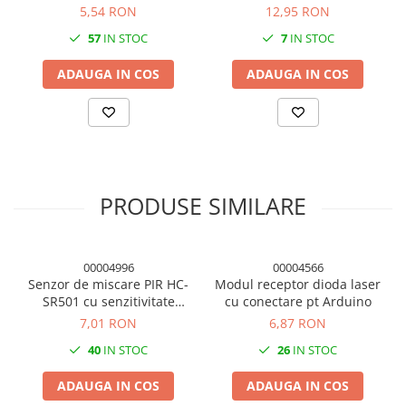
sonda inox, cablu 1m
5,54 RON
12,95 RON
Condensatori si rezonatoare
57
IN STOC
7
IN STOC
Diode si punti redresoare
Tranzistori si circuite integrate
ADAUGA IN COS
ADAUGA IN COS
Potentiometre si semireglabile
Intrerupatoare
Smart Home
Accesorii trotinete electrice
PRODUSE SIMILARE
Lichidare de stoc
00004996
00004566
Senzor de miscare PIR HC-
Modul receptor dioda laser
SR501 cu senzitivitate
cu conectare pt Arduino
ajustabila
7,01 RON
6,87 RON
40
IN STOC
26
IN STOC
ADAUGA IN COS
ADAUGA IN COS