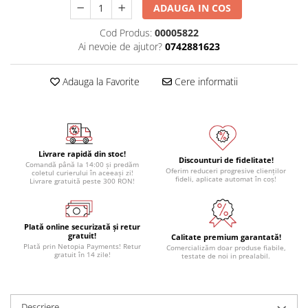
ADAUGA IN COS
Module atasabile Arduino
Cod Produs:
00005822
Module Wireless
Ai nevoie de ajutor?
0742881623
Senzori Arduino
Accesorii si componente
Adauga la Favorite
Cere informatii
pentru Arduino
Relee
Termostate
Ecrane LCD, TFT, OLED
Livrare rapidă din stoc!
Discounturi de fidelitate!
Comandă până la 14:00 și predăm
Oferim reduceri progresive clienților
coletul curierului în aceeași zi!
Motoare si variatoare
fideli, aplicate automat în coș!
Livrare gratuită peste 300 RON!
Motoare
Variatoare turatie motoare
Plată online securizată și retur
Surse de alimentare
gratuit!
Calitate premium garantată!
Plată prin Netopia Payments! Retur
Comercializăm doar produse fiabile,
Alimentatoare AC-DC
gratuit în 14 zile!
testate de noi in prealabil.
Convertoare DC-DC
Invertoare DC-AC
Descriere