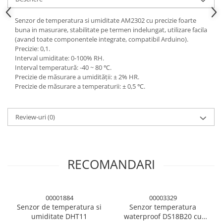
Panouri solare
Senzor de temperatura si umiditate AM2302 cu precizie foarte
Scule si aparate de masura
buna in masurare, stabilitate pe termen indelungat, utilizare facila
Aparate de masura si testare
(avand toate componentele integrate, compatibil Arduino).
Precizie: 0,1.
Scule manuale si electrice
Interval umiditate: 0-100% RH.
Lipit si accesorii lipit
Interval temperatură: -40 ~ 80 ℃.
Precizie de măsurare a umidității: ± 2% HR.
Cabluri, conectori si izolatie
Precizie de măsurare a temperaturii: ± 0,5 ℃.
Module Peltier, racire si
incalzire
Review-uri
(0)
Echipamente si accesorii banc
de lucru
Cabluri si conectori
Cabluri si adaptoare
RECOMANDARI
Conectori, mufe si blocuri
terminale
00001884
00003329
Componente electronice
Senzor de temperatura si
Senzor temperatura
Rezistente si termistori
umiditate DHT11
waterproof DS18B20 cu