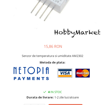
Pat printare
Cap printare
Duze
Extrudere si accesorii
Scule
Rulmenti
CNC si accesorii CNC
15,86 RON
Acumulatori, BMS si accesorii
Senzor de temperatura si umiditate AM2302
Acumulatori
Metoda de plata:
BMS
Module balansare
Incarcare, descarcare si afisare
Accesorii baterii si acumulatori
4
IN STOC
Arduino si ESP32
Durata de livrare:
1-2 zile lucratoare
Placi dezvoltare