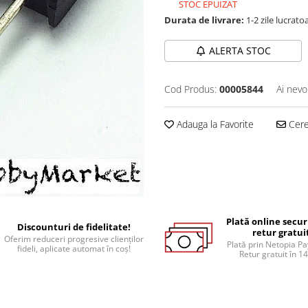
STOC EPUIZAT
Durata de livrare:
1-2 zile lucrato
ALERTA STOC
Cod Produs:
00005844
Ai nevo
Adauga la Favorite
Cere 
Plată online secur
Discounturi de fidelitate!
retur gratui
Oferim reduceri progresive clienților
Plată prin Netopia P
fideli, aplicate automat în coș!
Retur gratuit în 14