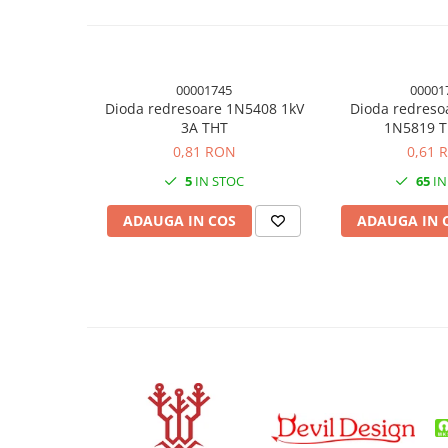
Panouri solare
Scule si aparate de masura
Aparate de masura si testare
00001745
00001
Scule manuale si electrice
Dioda redresoare 1N5408 1kV
Dioda redreso
3A THT
1N5819 T
Lipit si accesorii lipit
0,81 RON
0,61 
Cabluri, conectori si izolatie
5
IN STOC
65
IN
Module Peltier, racire si
incalzire
ADAUGA IN COS
ADAUGA IN 
Echipamente si accesorii banc
de lucru
Cabluri si conectori
Cabluri si adaptoare
Conectori, mufe si blocuri
terminale
Componente electronice
Rezistente si termistori