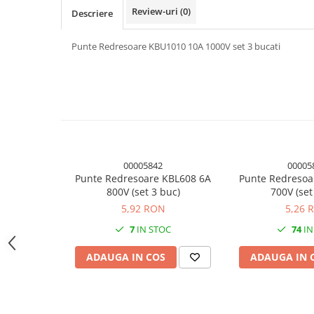
Review-uri
(0)
Module atasabile Arduino
Descriere
Module Wireless
Punte Redresoare KBU1010 10A 1000V set 3 bucati
Senzori Arduino
Accesorii si componente
pentru Arduino
Relee
Termostate
Ecrane LCD, TFT, OLED
00005842
00005
Motoare si variatoare
Punte Redresoare KBL608 6A
Punte Redresoa
800V (set 3 buc)
700V (set
Motoare
5,92 RON
5,26 
Variatoare turatie motoare
7
IN STOC
74
IN
Surse de alimentare
ADAUGA IN COS
ADAUGA IN 
Alimentatoare AC-DC
Convertoare DC-DC
Invertoare DC-AC