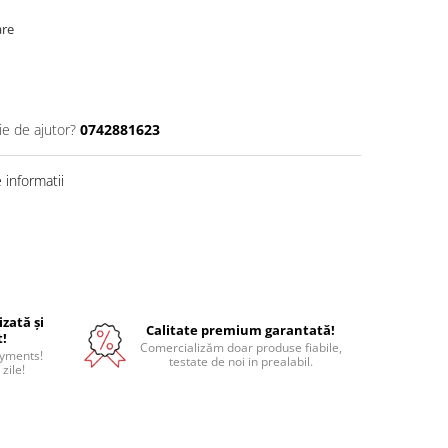
are
ie de ajutor?
0742881623
informatii
izată și
Calitate premium garantată!
t!
Comercializăm doar produse fiabile,
ayments!
testate de noi in prealabil.
 zile!