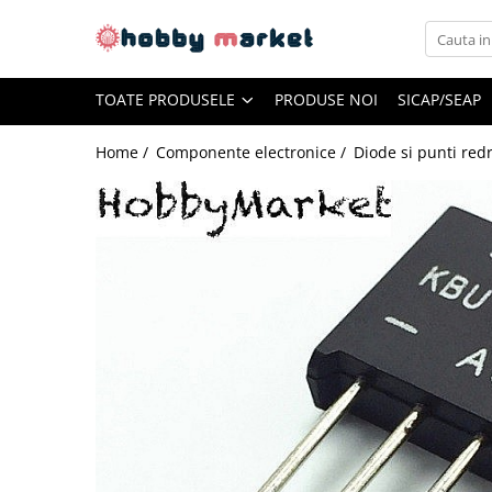
Toate Produsele
TOATE PRODUSELE
PRODUSE NOI
SICAP/SEAP
Filamente imprimante 3D
PET-G
Home /
Componente electronice /
Diode si punti red
PLA
ASA
ABS+
TPU
PLA SILK
PA12
Piese si componente imprimante
3D si CNC
Piese electrice si electronice
Piese mecanice