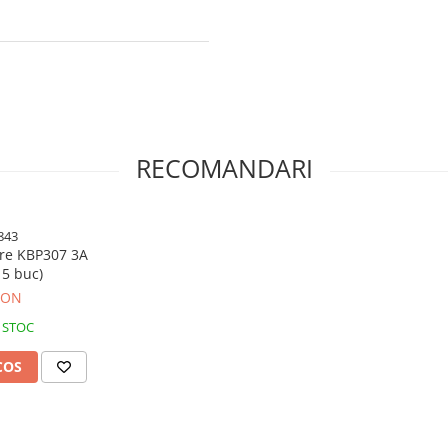
RECOMANDARI
843
re KBP307 3A
 5 buc)
RON
 STOC
COS