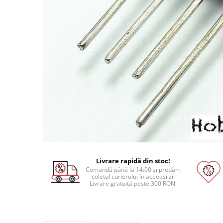
Pat printare
Cap printare
Duze
Extrudere si accesorii
Scule
Rulmenti
CNC si accesorii CNC
Acumulatori, BMS si accesorii
Acumulatori
BMS
Module balansare
Livrare rapidă din stoc!
Comandă până la 14:00 și predăm
Incarcare, descarcare si afisare
coletul curierului în aceeași zi!
Livrare gratuită peste 300 RON!
Accesorii baterii si acumulatori
Arduino si ESP32
Placi dezvoltare