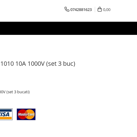
0742881623
0,00
010 10A 1000V (set 3 buc)
V (set 3 bucati)