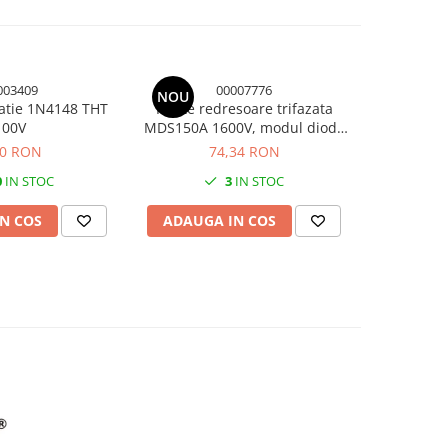
003409
00007776
NOU
atie 1N4148 THT
Punte redresoare trifazata
Dioda red
100V
MDS150A 1600V, modul diode
150A, tip standard SanRex
20 RON
74,34 RON
0
IN STOC
3
IN STOC
N COS
ADAUGA IN COS
ADAUG