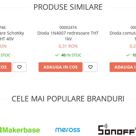
PRODUSE SIMILARE
746
00002474
00
are Schottky
Dioda 1N4007 redresoare THT
Dioda comut
HT 40V
1kV
RON
0,31 RON
0,
 STOC
40
IN STOC
1
COS
ADAUGA IN COS
ADAUGA I
CELE MAI POPULARE BRANDURI