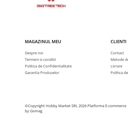
Condensatori si rezonatoare
Diode si punti redresoare
Tranzistori si circuite integrate
Potentiometre si semireglabile
Intrerupatoare
MAGAZINUL MEU
CLIENTI
Smart Home
Despre noi
Contact
Accesorii trotinete electrice
Termeni si conditii
Metode de
Lichidare de stoc
Politica de Confidentialitate
Livrare
Garantia Produselor
Politica d
©Copyright Hobby Market SRL 2026
Platforma E-commerce
by Gomag