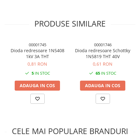
Condensatori si rezonatoare
Diode si punti redresoare
PRODUSE SIMILARE
Tranzistori si circuite integrate
Potentiometre si semireglabile
Intrerupatoare
00001745
00001746
Dioda redresoare 1N5408
Dioda redresoare Schottky
Smart Home
1kV 3A THT
1N5819 THT 40V
Accesorii trotinete electrice
0,81 RON
0,61 RON
Lichidare de stoc
5
IN STOC
65
IN STOC
ADAUGA IN COS
ADAUGA IN COS
CELE MAI POPULARE BRANDURI