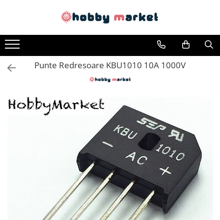
Toate Produsele
Filamente imprimante 3D
Punte Redresoare KBU1010 10A 1000V
PET-G
PLA
ASA
ABS+
TPU
PLA SILK
PA12
Piese si componente imprimante
3D si CNC
Piese electrice si electronice
Piese mecanice