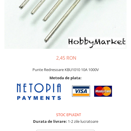
Pat printare
Cap printare
Duze
Extrudere si accesorii
Scule
Rulmenti
CNC si accesorii CNC
2,45 RON
Acumulatori, BMS si accesorii
Punte Redresoare KBU1010 10A 1000V
Acumulatori
Metoda de plata:
BMS
Module balansare
Incarcare, descarcare si afisare
Accesorii baterii si acumulatori
STOC EPUIZAT
Arduino si ESP32
Durata de livrare:
1-2 zile lucratoare
Placi dezvoltare