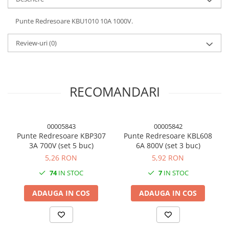
Panouri solare
Punte Redresoare KBU1010 10A 1000V.
Scule si aparate de masura
Aparate de masura si testare
Review-uri
(0)
Scule manuale si electrice
Lipit si accesorii lipit
Cabluri, conectori si izolatie
RECOMANDARI
Module Peltier, racire si
incalzire
Echipamente si accesorii banc
00005843
00005842
Punte Redresoare KBP307
Punte Redresoare KBL608
de lucru
3A 700V (set 5 buc)
6A 800V (set 3 buc)
Cabluri si conectori
5,26 RON
5,92 RON
Cabluri si adaptoare
74
IN STOC
7
IN STOC
Conectori, mufe si blocuri
terminale
ADAUGA IN COS
ADAUGA IN COS
Componente electronice
Rezistente si termistori