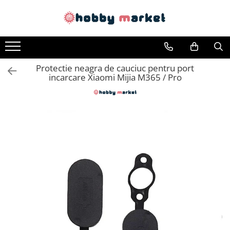
Toate Produsele
Filamente imprimante 3D
Protectie neagra de cauciuc pentru port
PET-G
incarcare Xiaomi Mijia M365 / Pro
PLA
ASA
ABS+
TPU
PLA SILK
PA12
Piese si componente imprimante
3D si CNC
Piese electrice si electronice
Piese mecanice