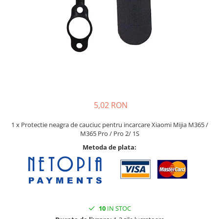
Pat printare
Cap printare
Duze
Extrudere si accesorii
Scule
Rulmenti
CNC si accesorii CNC
5,02 RON
Acumulatori, BMS si accesorii
Acumulatori
1 x Protectie neagra de cauciuc pentru incarcare Xiaomi Mijia M365 /
M365 Pro / Pro 2/ 1S
BMS
Metoda de plata:
Module balansare
Incarcare, descarcare si afisare
Accesorii baterii si acumulatori
Arduino si ESP32
10
IN STOC
Placi dezvoltare