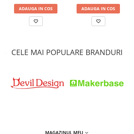
Condensatori si rezonatoare
ADAUGA IN COS
ADAUGA IN COS
Diode si punti redresoare
Tranzistori si circuite integrate
Potentiometre si semireglabile
Intrerupatoare
CELE MAI POPULARE BRANDURI
Smart Home
Accesorii trotinete electrice
Lichidare de stoc
MAGAZINUL MEU