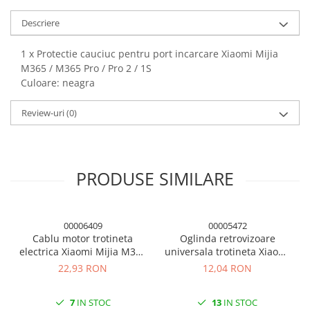
Panouri solare
Descriere
Scule si aparate de masura
Aparate de masura si testare
1 x Protectie cauciuc pentru port incarcare Xiaomi Mijia
M365 / M365 Pro / Pro 2 / 1S
Scule manuale si electrice
Culoare: neagra
Lipit si accesorii lipit
Review-uri
(0)
Cabluri, conectori si izolatie
Module Peltier, racire si
incalzire
Echipamente si accesorii banc
PRODUSE SIMILARE
de lucru
Cabluri si conectori
Cabluri si adaptoare
00006409
00005472
Cablu motor trotineta
Oglinda retrovizoare
Conectori, mufe si blocuri
electrica Xiaomi Mijia M365
universala trotineta Xiaomi
terminale
/ M365 Pro / Pro 2 / 1S
M365/ M365 PRO
22,93 RON
12,04 RON
Componente electronice
Rezistente si termistori
7
IN STOC
13
IN STOC