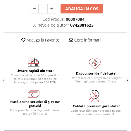
Module atasabile Arduino
ADAUGA IN COS
Module Wireless
Cod Produs:
00007084
Senzori Arduino
Ai nevoie de ajutor?
0742881623
Accesorii si componente
pentru Arduino
Adauga la Favorite
Cere informatii
Relee
Termostate
Ecrane LCD, TFT, OLED
Livrare rapidă din stoc!
Discounturi de fidelitate!
Motoare si variatoare
Comandă până la 14:00 și predăm
Oferim reduceri progresive clienților
coletul curierului în aceeași zi!
fideli, aplicate automat în coș!
Motoare
Livrare gratuită peste 300 RON!
Variatoare turatie motoare
Surse de alimentare
Plată online securizată și retur
gratuit!
Calitate premium garantată!
Alimentatoare AC-DC
Plată prin Netopia Payments! Retur
Comercializăm doar produse fiabile,
gratuit în 14 zile!
testate de noi in prealabil.
Convertoare DC-DC
Invertoare DC-AC