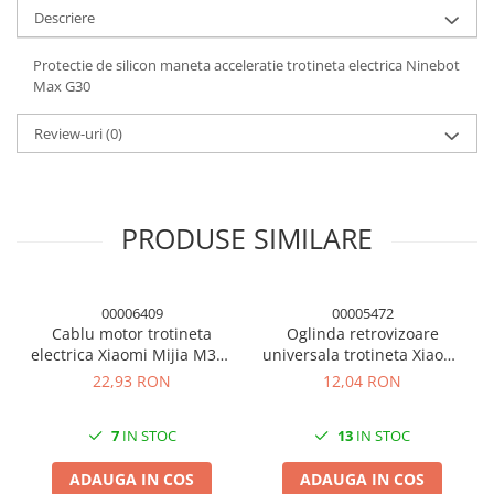
Panouri solare
Descriere
Scule si aparate de masura
Protectie de silicon maneta acceleratie trotineta electrica Ninebot
Aparate de masura si testare
Max G30
Scule manuale si electrice
Review-uri
(0)
Lipit si accesorii lipit
Cabluri, conectori si izolatie
Module Peltier, racire si
PRODUSE SIMILARE
incalzire
Echipamente si accesorii banc
de lucru
00006409
00005472
Cabluri si conectori
Cablu motor trotineta
Oglinda retrovizoare
electrica Xiaomi Mijia M365
universala trotineta Xiaomi
Cabluri si adaptoare
/ M365 Pro / Pro 2 / 1S
M365/ M365 PRO
22,93 RON
12,04 RON
Conectori, mufe si blocuri
terminale
7
IN STOC
13
IN STOC
Componente electronice
Rezistente si termistori
ADAUGA IN COS
ADAUGA IN COS