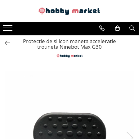
Toate Produsele
Filamente imprimante 3D
Protectie de silicon maneta acceleratie
PET-G
trotineta Ninebot Max G30
PLA
ASA
ABS+
TPU
PLA SILK
PA12
Piese si componente imprimante
3D si CNC
Piese electrice si electronice
Piese mecanice