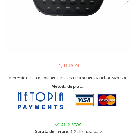
Pat printare
Cap printare
Duze
Extrudere si accesorii
Scule
Rulmenti
CNC si accesorii CNC
4,01 RON
Acumulatori, BMS si accesorii
Acumulatori
Protectie de silicon maneta acceleratie trotineta Ninebot Max G30
BMS
Metoda de plata:
Module balansare
Incarcare, descarcare si afisare
Accesorii baterii si acumulatori
Arduino si ESP32
21
IN STOC
Durata de livrare:
1-2 zile lucratoare
Placi dezvoltare