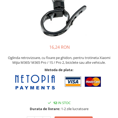
Pat printare
Cap printare
Duze
Extrudere si accesorii
Scule
Rulmenti
16,24 RON
CNC si accesorii CNC
Oglinda retrovizoare, cu fixare pe ghidon, pentru trotineta Xiaomi
Acumulatori, BMS si accesorii
Mijia M365/ M365 Pro / 1S / Pro 2, biciclete sau alte vehicule.
Acumulatori
Metoda de plata:
BMS
Module balansare
Incarcare, descarcare si afisare
Accesorii baterii si acumulatori
12
IN STOC
Arduino si ESP32
Durata de livrare:
1-2 zile lucratoare
Placi dezvoltare