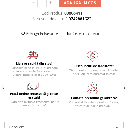
ADAUGA IN COS
Module atasabile Arduino
Cod Produs:
00006411
Module Wireless
Ai nevoie de ajutor?
0742881623
Senzori Arduino
Accesorii si componente
Adauga la Favorite
Cere informatii
pentru Arduino
Relee
Termostate
Livrare rapidă din stoc!
Ecrane LCD, TFT, OLED
Discounturi de fidelitate!
Comandă până la 14:00 și predăm
Oferim reduceri progresive clienților
coletul curierului în aceeași zi!
Motoare si variatoare
fideli, aplicate automat în coș!
Livrare gratuită peste 300 RON!
Motoare
Variatoare turatie motoare
Plată online securizată și retur
Surse de alimentare
gratuit!
Calitate premium garantată!
Plată prin Netopia Payments! Retur
Comercializăm doar produse fiabile,
Alimentatoare AC-DC
gratuit în 14 zile!
testate de noi in prealabil.
Convertoare DC-DC
Invertoare DC-AC
Descriere