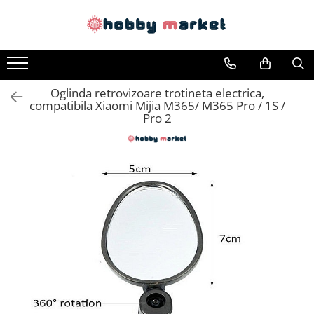
Toate Produsele
Filamente imprimante 3D
Oglinda retrovizoare trotineta electrica,
PET-G
compatibila Xiaomi Mijia M365/ M365 Pro / 1S /
PLA
Pro 2
ASA
ABS+
TPU
PLA SILK
PA12
Piese si componente imprimante
3D si CNC
Piese electrice si electronice
Piese mecanice