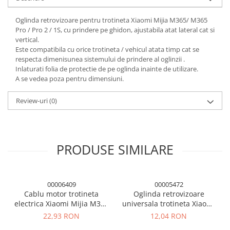
Panouri solare
Oglinda retrovizoare pentru trotineta Xiaomi Mijia M365/ M365
Scule si aparate de masura
Pro / Pro 2 / 1S, cu prindere pe ghidon, ajustabila atat lateral cat si
Aparate de masura si testare
vertical.
Este compatibila cu orice trotineta / vehicul atata timp cat se
Scule manuale si electrice
respecta dimenisunea sistemului de prindere al oglinzii .
Lipit si accesorii lipit
Inlaturati folia de protectie de pe oglinda inainte de utilizare.
A se vedea poza pentru dimensiuni.
Cabluri, conectori si izolatie
Module Peltier, racire si
Review-uri
(0)
incalzire
Echipamente si accesorii banc
de lucru
PRODUSE SIMILARE
Cabluri si conectori
Cabluri si adaptoare
Conectori, mufe si blocuri
00006409
00005472
terminale
Cablu motor trotineta
Oglinda retrovizoare
electrica Xiaomi Mijia M365
universala trotineta Xiaomi
Componente electronice
/ M365 Pro / Pro 2 / 1S
M365/ M365 PRO
22,93 RON
12,04 RON
Rezistente si termistori