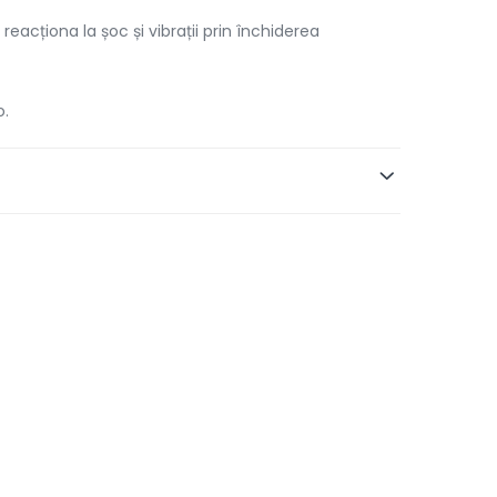
eacționa la șoc și vibrații prin închiderea
o.