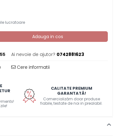
ile lucratoare
Adauga in cos
55
Ai nevoie de ajutor?
0742881623
e
Cere informatii
E
CALITATE PREMIUM
RETUR
GARANTATĂ!
Comercializăm doar produse
ayments!
fiabile, testate de noi in prealabil.
zile!