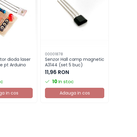
00001878
00003329
or dioda laser
Senzor Hall camp magnetic
Senzor t
e pt Arduino
A3144 (set 5 buc)
waterpro
sonda ino
11,96 RON
12,95 R
oc
10
In stoc
7
In s
a in cos
Adauga in cos
Ad