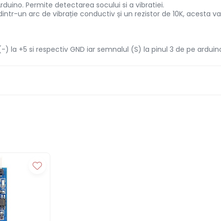
uino. Permite detectarea socului si a vibratiei.
tr-un arc de vibrație conductiv și un rezistor de 10K, acesta va r
) la +5 si respectiv GND iar semnalul (S) la pinul 3 de pe arduin