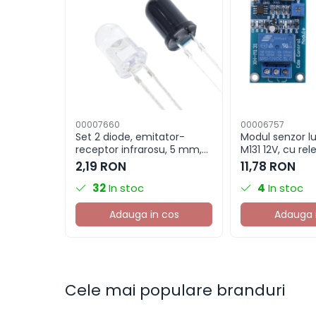
Componente electronice
Rezistente si termistori
Condensatori si
rezonatoare
Diode si punti redresoare
Tranzistori si circuite
integrate
00007660
00006757
Set 2 diode, emitator-
Modul senzor l
Potentiometre si
receptor infrarosu, 5 mm,
M131 12V, cu rele
semireglabile
LED IR F5
fotorezistenta
2,19 RON
11,78 RON
Intrerupatoare
32
In stoc
4
In stoc
Smart Home
Adauga in cos
Adauga 
Accesorii trotinete electrice
Lichidare de stoc
Cele mai populare branduri