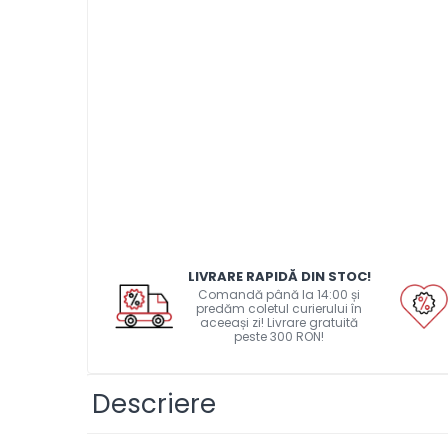
Pat printare
Cap printare
Duze
Extrudere si accesorii
Scule
Rulmenti
CNC si accesorii CNC
Acumulatori, BMS si accesorii
Acumulatori
LIVRARE RAPIDĂ DIN STOC!
BMS
Comandă până la 14:00 și
predăm coletul curierului în
Module balansare
aceeași zi! Livrare gratuită
peste 300 RON!
Incarcare, descarcare si
afisare
Descriere
Accesorii baterii si
acumulatori