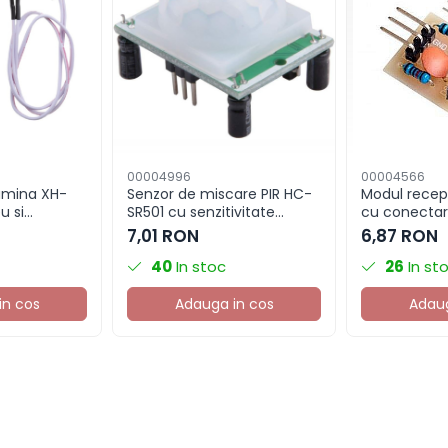
00004996
00004566
umina XH-
Senzor de miscare PIR HC-
Modul recept
u si
SR501 cu senzitivitate
cu conectar
ajustabila
7,01 RON
6,87 RON
40
In stoc
26
In st
in cos
Adauga in cos
Adaug