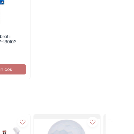
bratii
W-18010P
in cos