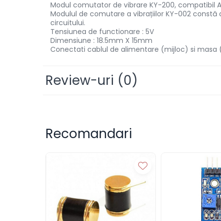
Arduino si ESP32
Modul comutator de vibrare KY-200, compatibil Ard
Placi dezvoltare
Modulul de comutare a vibrațiilor KY-002 constă din
circuitului.
Module atasabile Arduino
Tensiunea de functionare : 5V
Dimensiune : 18.5mm X 15mm
Module Wireless
Conectati cablul de alimentare (mijloc) si masa (-
Senzori Arduino
Accesorii si componente
Review-uri
(0)
pentru Arduino
Relee
Termostate
Recomandari
Ecrane LCD, TFT, OLED
Motoare si variatoare
Motoare
Variatoare turatie motoare
Surse de alimentare
Alimentatoare AC-DC
Convertoare DC-DC