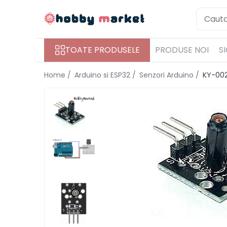
Toate Produsele
TOATE PRODUSELE
PRODUSE NOI
S
Filamente imprimante 3D
PET-G
Home /
Arduino si ESP32 /
Senzori Arduino /
KY-002
PLA
ASA
ABS+
TPU
PLA SILK
PA12
Piese si componente imprimante
3D si CNC
Piese electrice si electronice
Piese mecanice