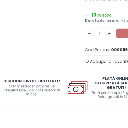
13
In stoc
Durata de livrare:
1-2 z
Cod Produs:
000056
Adauga la Favorit
PLATĂ ONLIN
DISCOUNTURI DE FIDELITATE!
SECURIZATĂ ȘI 
Oferim reduceri progresive
GRATUIT!
clienților fideli, aplicate automat
Plată prin Netopia P
în coș!
Retur gratuit în 14 