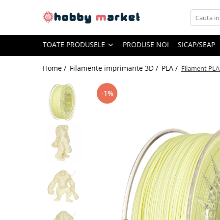
Toate Produsele
TOATE PRODUSELE
PRODUSE NOI
SICAP/SEAP
Filamente imprimante 3D
PET-G
Home /
Filamente imprimante 3D /
PLA /
Filament PLA 
PLA
-1%
ASA
ABS+
TPU
PLA SILK
PA12
Piese si componente imprimante
3D si CNC
Piese electrice si electronice
Piese mecanice