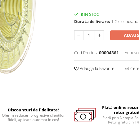
3
IN STOC
Durata de livrare:
1-2 zile lucrato
ADAUG
Cod Produs:
00004361
Ai nevo
Adauga la Favorite
Cere 
Plată online secur
Discounturi de fidelitate!
retur gratui
Oferim reduceri progresive clienților
Plată prin Netopia P
fideli, aplicate automat în coș!
Retur gratuit în 14