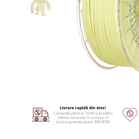
Pat printare
Cap printare
Duze
Extrudere si accesorii
Scule
Rulmenti
CNC si accesorii CNC
Acumulatori, BMS si accesorii
Acumulatori
BMS
Module balansare
Incarcare, descarcare si afisare
Livrare rapidă din stoc!
Comandă până la 14:00 și predăm
Accesorii baterii si acumulatori
coletul curierului în aceeași zi!
Livrare gratuită peste 300 RON!
Arduino si ESP32
Placi dezvoltare