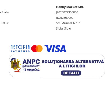
Hobby Market SRL
 Plata
J2025077355000
RO52669092
e Retur
Str. Muncel, Nr. 7
Sibiu, Sibiu