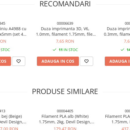
RECOMANDARI
845
00006639
00
iniu A4988 cu
Duza imprimanta 3D, V6,
Duza impri
5x5mm (set 4
1.0mm, filament 1.75mm, filet
0.3mm, filame
)
M6, hexagon 7mm, otel
M6, hexag
RON
7,65 RON
7,
inoxidabil
ino
 STOC
11
IN STOC
1
COS
ADAUGA IN COS
ADAUGA I
edusă de deformare (warping)
la patul de imprimare, se poate
PRODUSE SIMILARE
e umiditate, și este plasat într-o
peraturile recomandate pentru
413
00004405
00
ui este de 1,4 kg.
 bej (Beige)
Filament PLA alb (White)
Filament PLA
evil Design,
1.75mm, 2kg, Devil Design,
1.75mm, D
nta 3D
imprimanta 3D
impri
7,00 RON
179,47 RON
437