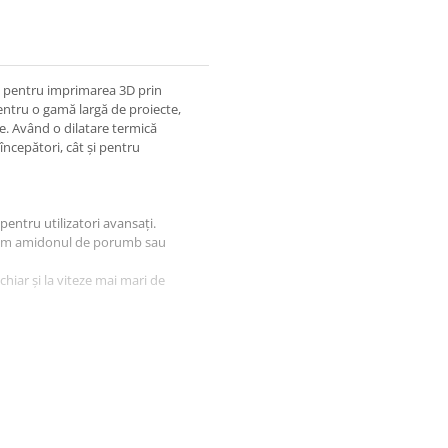
l pentru imprimarea 3D prin
pentru o gamă largă de proiecte,
. Având o dilatare termică
începători, cât și pentru
 pentru utilizatori avansați.
ecum amidonul de porumb sau
chiar și la viteze mai mari de
 solicitări mecanice reduse,
use la temperaturi mai mari de 60
 pentru imprimarea pieselor de