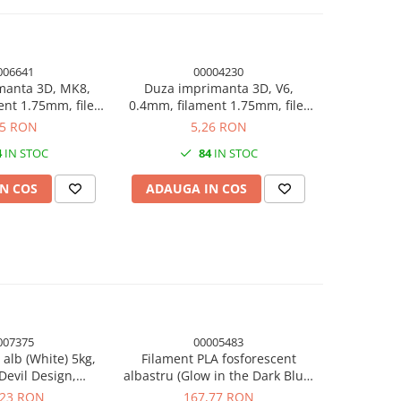
006641
00004230
manta 3D, MK8,
Duza imprimanta 3D, V6,
Cablu 90cm
nt 1.75mm, filet
0.4mm, filament 1.75mm, filet
incalz
on 7mm, otel
M6, hexagon 7mm, alama
65 RON
5,26 RON
xidabil
4
IN STOC
84
IN STOC
N COS
ADAUGA IN COS
ADAUG
007375
00005483
-1%
 alb (White) 5kg,
Filament PLA fosforescent
Filamen
evil Design,
albastru (Glow in the Dark Blue)
1.75mm, 1
manta 3D
1.75mm, 1 kg, Devil Design,
im
,23 RON
167,77 RON
98,01