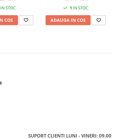
imprimanta 3D
IN STOC
1
IN STOC
N COS
ADAUGA IN COS
ADAUG
SUPORT CLIENTI
LUNI - VINERI: 09.00