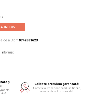
are
A IN COS
ie de ajutor?
0742881623
informatii
izată și
Calitate premium garantată!
t!
Comercializăm doar produse fiabile,
ayments!
testate de noi in prealabil.
 zile!