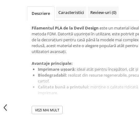
Module atasabile Arduino
Caracteristici
Review-uri
(0)
Descriere
Module Wireless
Senzori Arduino
Filamentul
PLA de la Devil Design
este un material idea
metoda FDM. Datorită ușurinței în utilizare, este potrivit 
Accesorii si componente
de la decorațiuni pentru casă până la modele mai complexe
pentru Arduino
redusă, acest material este o alegere populară atât pentru 
Relee
utilizatori avansați.
Termostate
Avantaje principale:
Ecrane LCD, TFT, OLED
Imprimare ușoară:
ideal atât pentru începători, cât și
Biodegradabil:
realizat din resurse regenerabile, pr
Motoare si variatoare
cartof.
Motoare
Calitate bună a printului:
menține o calitate ridicată 
imprimare.
Variatoare turatie motoare
Utilizare produs:
Surse de alimentare
PLA este potrivit pentru imprimarea modelelor supuse unor
VEZI MAI MULT
Alimentatoare AC-DC
precum jucării, sculpturi și decorațiuni, care nu vor fi exp
°C. Datorită contracției reduse în timpul răcirii, este ideal
Convertoare DC-DC
dimensiuni mari fără a fi necesar un pat încălzit.
Invertoare DC-AC