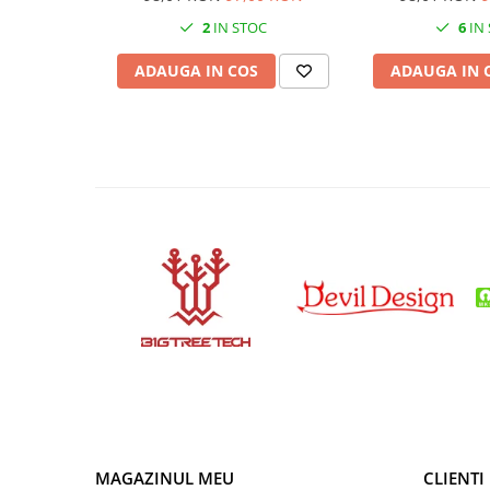
Condensatori si rezonatoare
2
IN STOC
6
IN
Diode si punti redresoare
ADAUGA IN COS
ADAUGA IN 
Tranzistori si circuite integrate
Potentiometre si semireglabile
Intrerupatoare
Smart Home
Accesorii trotinete electrice
Lichidare de stoc
MAGAZINUL MEU
CLIENTI