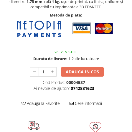
diametru
1.75 mm
, rolă
1 kg
, ușor de printat, cu finisaj uniform și
Module atasabile Arduino
compatibil cu imprimantele 3D FDM/FFF.
Module Wireless
Metoda de plata:
Senzori Arduino
Accesorii si componente
pentru Arduino
Relee
2
IN STOC
Termostate
Durata de livrare:
1-2 zile lucratoare
Ecrane LCD, TFT, OLED
ADAUGA IN COS
Motoare si variatoare
Cod Produs:
00004537
Motoare
Ai nevoie de ajutor?
0742881623
Variatoare turatie motoare
Surse de alimentare
Adauga la Favorite
Cere informatii
Alimentatoare AC-DC
Convertoare DC-DC
Invertoare DC-AC