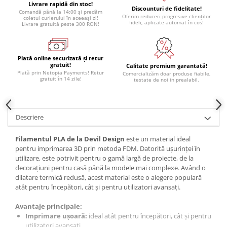
Livrare rapidă din stoc!
Panouri solare
Discounturi de fidelitate!
Comandă până la 14:00 și predăm
Oferim reduceri progresive clienților
coletul curierului în aceeași zi!
Scule si aparate de masura
fideli, aplicate automat în coș!
Livrare gratuită peste 300 RON!
Aparate de masura si testare
Scule manuale si electrice
Plată online securizată și retur
gratuit!
Calitate premium garantată!
Lipit si accesorii lipit
Plată prin Netopia Payments! Retur
Comercializăm doar produse fiabile,
gratuit în 14 zile!
testate de noi in prealabil.
Cabluri, conectori si izolatie
Module Peltier, racire si
incalzire
Descriere
Echipamente si accesorii banc
de lucru
Filamentul
PLA de la Devil Design
este un material ideal
pentru imprimarea 3D prin metoda FDM. Datorită ușurinței în
Cabluri si conectori
utilizare, este potrivit pentru o gamă largă de proiecte, de la
Cabluri si adaptoare
decorațiuni pentru casă până la modele mai complexe. Având o
dilatare termică redusă, acest material este o alegere populară
Conectori, mufe si blocuri
atât pentru începători, cât și pentru utilizatori avansați.
terminale
Componente electronice
Avantaje principale:
Imprimare ușoară:
ideal atât pentru începători, cât și pentru
Rezistente si termistori
utilizatori avansați.