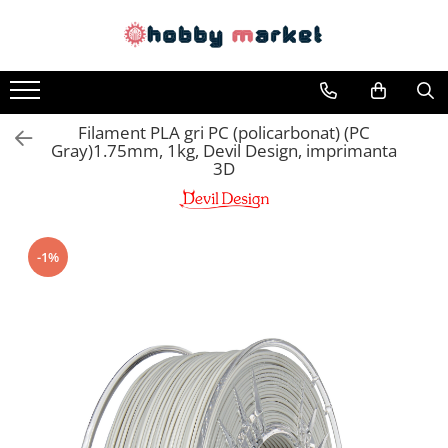
Toate Produsele
Filamente imprimante 3D
Filament PLA gri PC (policarbonat) (PC
PET-G
Gray)1.75mm, 1kg, Devil Design, imprimanta
PLA
3D
ASA
ABS+
-1%
TPU
PLA SILK
PA12
Piese si componente imprimante
3D si CNC
Piese electrice si electronice
Piese mecanice