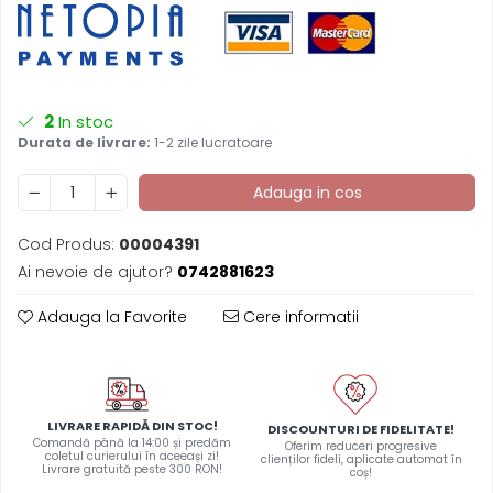
Arduino si ESP32
Placi dezvoltare
Module atasabile Arduino
Module Wireless
2
In stoc
Senzori Arduino
Durata de livrare:
1-2 zile lucratoare
Accesorii si componente
pentru Arduino
Adauga in cos
Relee
Cod Produs:
00004391
Termostate
Ai nevoie de ajutor?
0742881623
Ecrane LCD, TFT, OLED
Adauga la Favorite
Cere informatii
Motoare si variatoare
Motoare
Variatoare turatie motoare
Surse de alimentare
LIVRARE RAPIDĂ DIN STOC!
DISCOUNTURI DE FIDELITATE!
Comandă până la 14:00 și predăm
Oferim reduceri progresive
Alimentatoare AC-DC
coletul curierului în aceeași zi!
clienților fideli, aplicate automat în
Livrare gratuită peste 300 RON!
coș!
Convertoare DC-DC