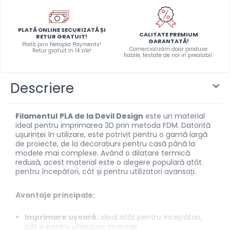
Invertoare DC-AC
Panouri solare
PLATĂ ONLINE SECURIZATĂ ȘI
CALITATE PREMIUM
RETUR GRATUIT!
GARANTATĂ!
Scule si aparate de masura
Plată prin Netopia Payments!
Comercializăm doar produse
Retur gratuit în 14 zile!
fiabile, testate de noi in prealabil.
Aparate de masura si
testare
Scule manuale si electrice
Descriere
Lipit si accesorii lipit
Cabluri, conectori si izolatie
Filamentul
PLA de la Devil Design
este un material
ideal pentru imprimarea 3D prin metoda FDM. Datorită
Module Peltier, racire si
ușurinței în utilizare, este potrivit pentru o gamă largă
incalzire
de proiecte, de la decorațiuni pentru casă până la
modele mai complexe. Având o dilatare termică
Echipamente si accesorii
redusă, acest material este o alegere populară atât
banc de lucru
pentru începători, cât și pentru utilizatori avansați.
Cabluri si conectori
Avantaje principale:
Cabluri si adaptoare
Conectori, mufe si blocuri
Imprimare ușoară:
ideal atât pentru începători,
terminale
cât și pentru utilizatori avansați.