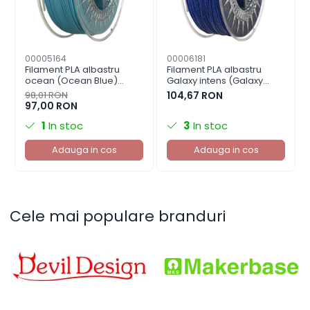
de imprimare. Greutatea totală a pachetului este de
1,4 kg.
00005164
00006181
Filament PLA albastru
Filament PLA albastru
ocean (Ocean Blue)
Galaxy intens (Galaxy
1.75mm, 1kg, Devil Design,
Super Blue) 1.75mm, 1kg,
98,01 RON
104,67 RON
imprimanta 3D
Devil Design, imprimanta
97,00 RON
3D
1
In stoc
3
In stoc
Adauga in cos
Adauga in cos
Cele mai populare branduri