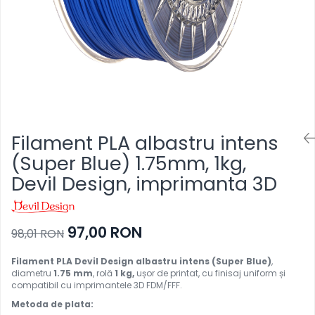
Pat printare
Cap printare
Duze
Extrudere si accesorii
Scule
Rulmenti
Filament PLA albastru intens
CNC si accesorii CNC
(Super Blue) 1.75mm, 1kg,
Acumulatori, BMS si accesorii
Devil Design, imprimanta 3D
Acumulatori
BMS
Module balansare
97,00 RON
98,01 RON
Incarcare, descarcare si
afisare
Filament PLA Devil Design
albastru intens
(Super Blue)
,
diametru
1.75 mm
, rolă
1
kg
,
ușor de printat, cu finisaj uniform și
Accesorii baterii si
compatibil cu imprimantele 3D FDM/FFF.
acumulatori
Metoda de plata: