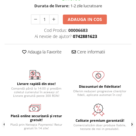
Durata de livrare:
1-2 zile lucratoare
ADAUGA IN COS
Cod Produs:
00006683
Ai nevoie de ajutor?
0742881623
Adauga la Favorite
Cere informatii
Livrare rapidă din stoc!
Discounturi de fidelitate!
Comandă până la 14:00 și predăm
Oferim reduceri progresive clienților
coletul curierului în aceeași zi!
fideli, aplicate automat în coș!
Livrare gratuită peste 300 RON!
Plată online securizată și retur
gratuit!
Calitate premium garantată!
Plată prin Netopia Payments! Retur
Comercializăm doar produse fiabile,
gratuit în 14 zile!
testate de noi in prealabil.