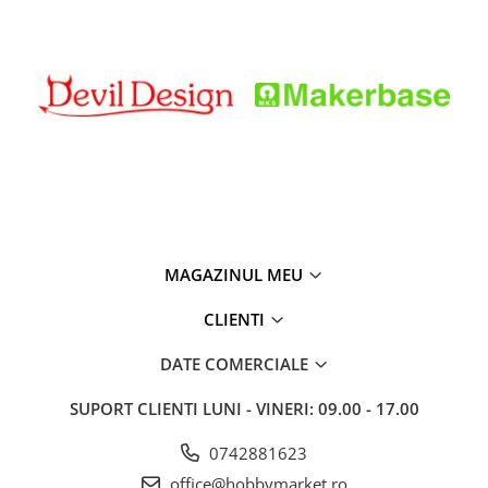
MKS Robin Lite V1.0
, conform configuratiei prezentate in
imaginea produsului, dupa verificarea conectorului placii.
Alte placi Makerbase numai daca dispun de conectorul
dedicat si de acelasi pinout pentru MKS SLOT2.
MAGAZINUL MEU
CLIENTI
DATE COMERCIALE
SUPORT CLIENTI
LUNI - VINERI: 09.00 - 17.00
0742881623
office@hobbymarket.ro