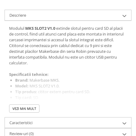
Descriere
Modulul
MKS SLOT2 V1.0
extinde slotul pentru card SD al placii
de control, fiind util atunci cand placa este montata in interiorul
carcasei imprimantei si accesul la slotul integrat este dificil.
Cititorul se conecteaza prin cablul dedicat cu 9 pini si este
destinat placilor Makerbase din seria Robin prevazute cu
interfata compatibila. Modulul nu este un cititor USB pentru
calculator.
Specificatii tehnice:
Brand:
Makerbase MKS.
Model:
MKS SLOT2 V1.0.
Tip produs:
cititor extern pentru card SD.
Tip card:
SD.
Conectare:
cablu dedicat cu 9 pini.
VEZI MAI MULT
Montaj:
extern, prin doua orificii pentru suruburi.
Continut pachet:
modul MKS SLOT2 V1.0 si cablu cu 9 pini.
Caracteristici
Instructiuni de montaj / utilizare:
Deconectati complet alimentarea imprimantei inainte de
Review-uri
(0)