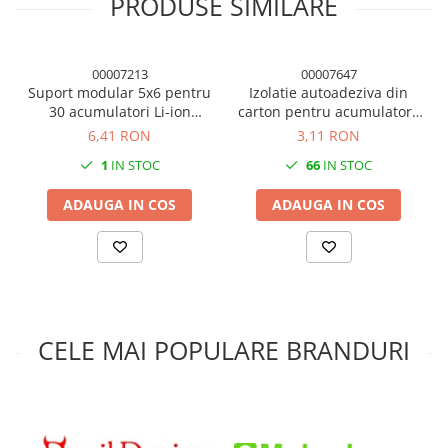
PRODUSE SIMILARE
Condensatori si rezonatoare
Diode si punti redresoare
00007213
00007647
Tranzistori si circuite integrate
Suport modular 5x6 pentru
Izolatie autoadeziva din
Potentiometre si semireglabile
30 acumulatori Li-ion
carton pentru acumulatori,
18650, negru
65mm latime, 200mm
6,41 RON
3,11 RON
Intrerupatoare
lungime
1
IN STOC
66
IN STOC
Smart Home
Accesorii trotinete electrice
ADAUGA IN COS
ADAUGA IN COS
Lichidare de stoc
CELE MAI POPULARE BRANDURI