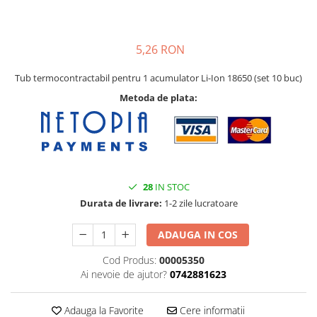
Pat printare
Cap printare
5,26 RON
Duze
Extrudere si accesorii
Tub termocontractabil pentru 1 acumulator Li-Ion 18650 (set 10 buc)
Scule
Metoda de plata:
Rulmenti
CNC si accesorii CNC
Acumulatori, BMS si accesorii
Acumulatori
28
IN STOC
BMS
Durata de livrare:
1-2 zile lucratoare
Module balansare
ADAUGA IN COS
Incarcare, descarcare si afisare
Cod Produs:
00005350
Accesorii baterii si acumulatori
Ai nevoie de ajutor?
0742881623
Arduino si ESP32
Placi dezvoltare
Adauga la Favorite
Cere informatii