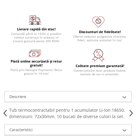
Module atasabile Arduino
Module Wireless
Senzori Arduino
Livrare rapidă din stoc!
Discounturi de fidelitate!
Accesorii si componente
Comandă până la 14:00 și predăm
Oferim reduceri progresive clienților
coletul curierului în aceeași zi!
pentru Arduino
fideli, aplicate automat în coș!
Livrare gratuită peste 300 RON!
Relee
Termostate
Plată online securizată și retur
gratuit!
Calitate premium garantată!
Ecrane LCD, TFT, OLED
Plată prin Netopia Payments! Retur
Comercializăm doar produse fiabile,
gratuit în 14 zile!
testate de noi in prealabil.
Motoare si variatoare
Motoare
Variatoare turatie motoare
Descriere
Surse de alimentare
Tub termocontractabil pentru 1 acumulator Li-Ion 18650,
Alimentatoare AC-DC
dimensiuni: 72x30mm. 10 bucati de diverse culori la set.
Convertoare DC-DC
Caracteristici
Invertoare DC-AC