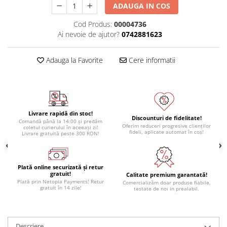
ADAUGA IN COS
Cod Produs:
00004736
Ai nevoie de ajutor?
0742881623
Adauga la Favorite
Cere informatii
Livrare rapidă din stoc!
Discounturi de fidelitate!
Comandă până la 14:00 și predăm
Oferim reduceri progresive clienților
coletul curierului în aceeași zi!
fideli, aplicate automat în coș!
Livrare gratuită peste 300 RON!
Plată online securizată și retur
gratuit!
Calitate premium garantată!
Plată prin Netopia Payments! Retur
Comercializăm doar produse fiabile,
gratuit în 14 zile!
testate de noi in prealabil.
Descriere