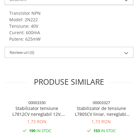
Tranzistor NPN
Model: 2N222
Tensiune: 40V
Curent: 600mA
Putere: 625mW
Review-uri
(0)
PRODUSE SIMILARE
00003330
00003327
Stabilizator tensiune
Stabilizator de tensiune
L7812CV nereglabil 12V,
L7805CV liniar, nereglabil
1.5A
5V 1,5A
1,73 RON
1,73 RON
190
IN STOC
153
IN STOC