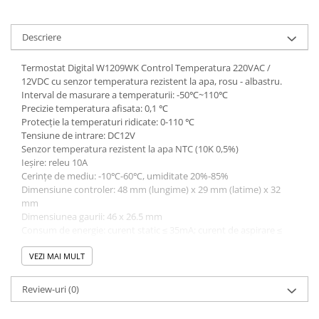
Descriere
Termostat Digital W1209WK Control Temperatura 220VAC /
12VDC cu senzor temperatura rezistent la apa, rosu - albastru.
Interval de masurare a temperaturii: -50℃~110℃
Precizie temperatura afisata: 0,1 ℃
Protecție la temperaturi ridicate: 0-110 ℃
Tensiune de intrare: DC12V
Senzor temperatura rezistent la apa NTC (10K 0,5%)
Ieșire: releu 10A
Cerințe de mediu: -10℃-60℃, umiditate 20%-85%
Dimensiune controler: 48 mm (lungime) x 29 mm (latime) x 32
mm
Dimensiunea gaurii: 46 x 26.5 mm
Consum de energie: curent static ≤ 35mA; curent de aspirare ≤
65mA
Alimentare: 12V 200mA sursa inclusa AC220V la DC12V.
VEZI MAI MULT
Controlerul are o tensiune de intrare DC12V si se livreaza cu sursa
AC-DC ZFX-M301 AC100-240V la DC12V 300mA
Review-uri
(0)
Lista de livrare: 1 controler + 1 senzor temperatura + 1 sursa AC-
DC