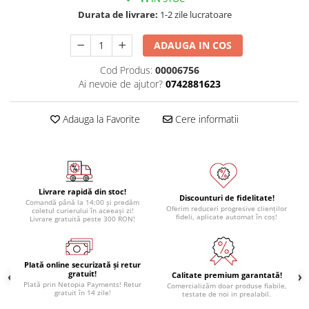
Durata de livrare:
1-2 zile lucratoare
ADAUGA IN COS
Cod Produs:
00006756
Ai nevoie de ajutor?
0742881623
Adauga la Favorite
Cere informatii
Livrare rapidă din stoc!
Discounturi de fidelitate!
Comandă până la 14:00 și predăm
Oferim reduceri progresive clienților
coletul curierului în aceeași zi!
fideli, aplicate automat în coș!
Livrare gratuită peste 300 RON!
Plată online securizată și retur
gratuit!
Calitate premium garantată!
Plată prin Netopia Payments! Retur
Comercializăm doar produse fiabile,
gratuit în 14 zile!
testate de noi in prealabil.