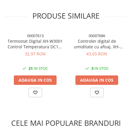
PRODUSE SIMILARE
00007613
00007686
Termostat Digital XH-W3001
Controler digital de
Control Temperatura DC12V
umiditate cu afisaj, XH-
120W
W3005, DC 12V 120W
32,97 RON
43,65 RON
21
IN STOC
3
IN STOC
ADAUGA IN COS
ADAUGA IN COS
CELE MAI POPULARE BRANDURI