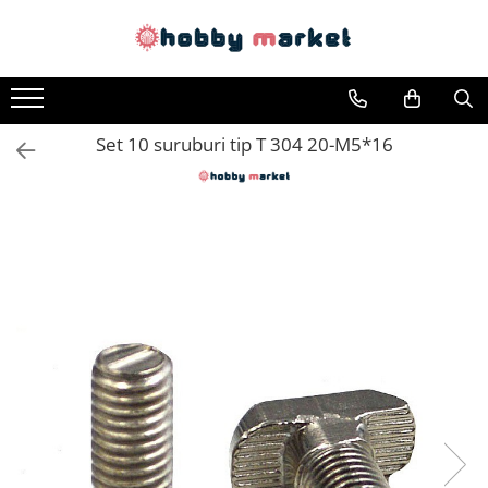
Toate Produsele
Filamente imprimante 3D
Set 10 suruburi tip T 304 20-M5*16
PET-G
PLA
ASA
ABS+
TPU
PLA SILK
PA12
Piese si componente imprimante
3D si CNC
Piese electrice si electronice
Piese mecanice