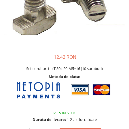
Pat printare
Cap printare
Duze
Extrudere si accesorii
Scule
Rulmenti
CNC si accesorii CNC
12,42 RON
Acumulatori, BMS si accesorii
Set suruburi tip T 304 20-M5*16 (10 suruburi)
Acumulatori
Metoda de plata:
BMS
Module balansare
Incarcare, descarcare si afisare
Accesorii baterii si acumulatori
5
IN STOC
Arduino si ESP32
Durata de livrare:
1-2 zile lucratoare
Placi dezvoltare