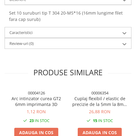
Panouri solare
Set 10 suruburi tip T 304 20-M5*16 (16mm lungime filet
Scule si aparate de masura
fara cap surub)
Aparate de masura si testare
Scule manuale si electrice
Caracteristici
Lipit si accesorii lipit
Review-uri
(0)
Cabluri, conectori si izolatie
Module Peltier, racire si
incalzire
PRODUSE SIMILARE
Echipamente si accesorii banc
de lucru
Cabluri si conectori
00004126
00006354
Cabluri si adaptoare
Arc intinzator curea GT2
Cuplaj flexibil / elastic de
6mm imprimanta 3D
precizie de la 5mm la 8mm
Conectori, mufe si blocuri
imprimanta 3D
1,12 RON
26,88 RON
terminale
23
IN STOC
15
IN STOC
Componente electronice
Rezistente si termistori
ADAUGA IN COS
ADAUGA IN COS