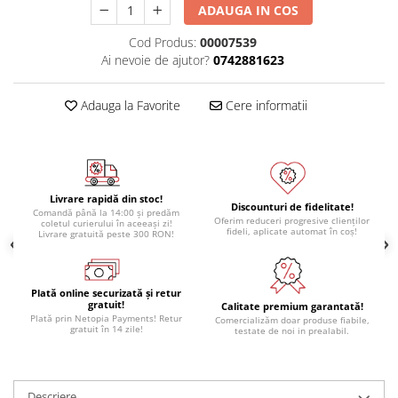
ADAUGA IN COS
Module atasabile Arduino
Cod Produs:
00007539
Module Wireless
Ai nevoie de ajutor?
0742881623
Senzori Arduino
Accesorii si componente
Adauga la Favorite
Cere informatii
pentru Arduino
Relee
Termostate
Ecrane LCD, TFT, OLED
Livrare rapidă din stoc!
Discounturi de fidelitate!
Comandă până la 14:00 și predăm
Oferim reduceri progresive clienților
coletul curierului în aceeași zi!
Motoare si variatoare
fideli, aplicate automat în coș!
Livrare gratuită peste 300 RON!
Motoare
Variatoare turatie motoare
Plată online securizată și retur
Surse de alimentare
gratuit!
Calitate premium garantată!
Plată prin Netopia Payments! Retur
Comercializăm doar produse fiabile,
Alimentatoare AC-DC
gratuit în 14 zile!
testate de noi in prealabil.
Convertoare DC-DC
Invertoare DC-AC
Descriere