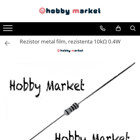
Toate Produsele
Filamente imprimante 3D
Rezistor metal film, rezistenta 10kΩ 0.4W
PET-G
PLA
ASA
ABS+
TPU
PLA SILK
PA12
Piese si componente imprimante
3D si CNC
Piese electrice si electronice
Piese mecanice