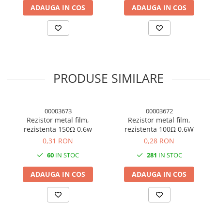
Condensatori si rezonatoare
ADAUGA IN COS
ADAUGA IN COS
Diode si punti redresoare
Tranzistori si circuite integrate
Potentiometre si semireglabile
Intrerupatoare
PRODUSE SIMILARE
Smart Home
Accesorii trotinete electrice
Lichidare de stoc
00003673
00003672
Rezistor metal film,
Rezistor metal film,
rezistenta 150Ω 0.6w
rezistenta 100Ω 0.6W
0,31 RON
0,28 RON
60
IN STOC
281
IN STOC
ADAUGA IN COS
ADAUGA IN COS