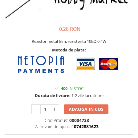
Pat printare
Cap printare
Duze
0,28 RON
Extrudere si accesorii
Rezistor metal film, rezistenta 10kΩ 0.4W
Scule
Metoda de plata:
Rulmenti
CNC si accesorii CNC
Acumulatori, BMS si accesorii
Acumulatori
BMS
400
IN STOC
Durata de livrare:
1-2 zile lucratoare
Module balansare
Incarcare, descarcare si afisare
ADAUGA IN COS
Accesorii baterii si acumulatori
Cod Produs:
00004733
Arduino si ESP32
Ai nevoie de ajutor?
0742881623
Placi dezvoltare