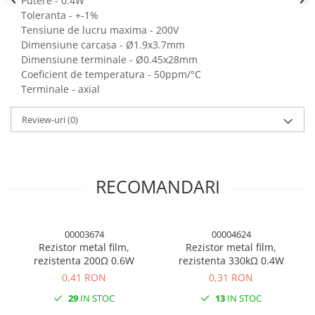
Putere - 0.4W
Panouri solare
Toleranta - +-1%
Tensiune de lucru maxima - 200V
Scule si aparate de masura
Dimensiune carcasa - Ø1.9x3.7mm
Aparate de masura si testare
Dimensiune terminale - Ø0.45x28mm
Scule manuale si electrice
Coeficient de temperatura - 50ppm/°C
Terminale - axial
Lipit si accesorii lipit
Cabluri, conectori si izolatie
Review-uri
(0)
Module Peltier, racire si
incalzire
Echipamente si accesorii banc
RECOMANDARI
de lucru
Cabluri si conectori
Cabluri si adaptoare
00003674
00004624
Rezistor metal film,
Rezistor metal film,
Conectori, mufe si blocuri
rezistenta 200Ω 0.6W
rezistenta 330kΩ 0.4W
terminale
0,41 RON
0,31 RON
Componente electronice
29
IN STOC
13
IN STOC
Rezistente si termistori