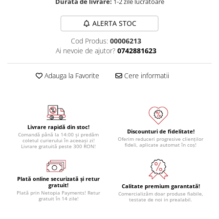
Durata de livrare:
1-2 zile lucratoare
ALERTA STOC
Cod Produs:
00006213
Ai nevoie de ajutor?
0742881623
Adauga la Favorite
Cere informatii
Livrare rapidă din stoc!
Discounturi de fidelitate!
Comandă până la 14:00 și predăm
Oferim reduceri progresive clienților
coletul curierului în aceeași zi!
fideli, aplicate automat în coș!
Livrare gratuită peste 300 RON!
Plată online securizată și retur
gratuit!
Calitate premium garantată!
Plată prin Netopia Payments! Retur
Comercializăm doar produse fiabile,
gratuit în 14 zile!
testate de noi in prealabil.