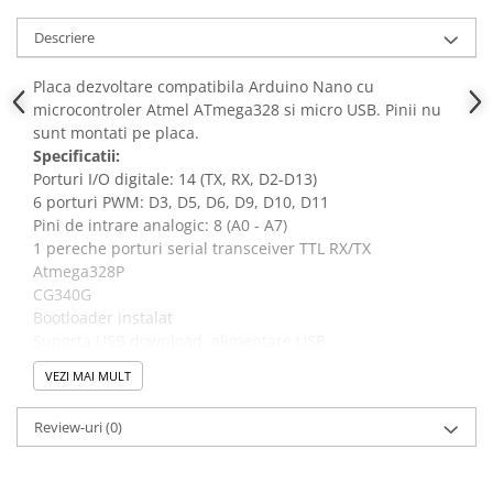
Descriere
Placa dezvoltare compatibila Arduino Nano cu
microcontroler Atmel ATmega328 si micro USB. Pinii nu
sunt montati pe placa.
Specificatii:
Porturi
I/O
digitale: 14 (TX, RX, D2-D13)
6 porturi PWM: D3, D5, D6, D9, D10, D11
Pini de intrare analogic: 8 (A0 - A7)
1 pereche porturi serial transceiver TTL RX/TX
Atmega328P
CG340G
Bootloader instalat
Suporta USB download, alimentare USB
Tensiune de alimentare externa: 5-12V DC
VEZI MAI MULT
Suporta alimentare de la baterie: 9V
Suporta download ISP
Review-uri
(0)
Dimensiuni: 43*18.2mm
Pachet inclus: