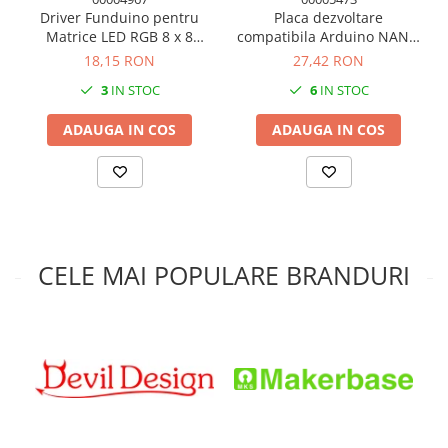
Driver Funduino pentru
Placa dezvoltare
Matrice LED RGB 8 x 8
compatibila Arduino NANO
Arduino
V3.0 ATMEGA 328P cu cablu
18,15 RON
27,42 RON
3
IN STOC
6
IN STOC
ADAUGA IN COS
ADAUGA IN COS
CELE MAI POPULARE BRANDURI