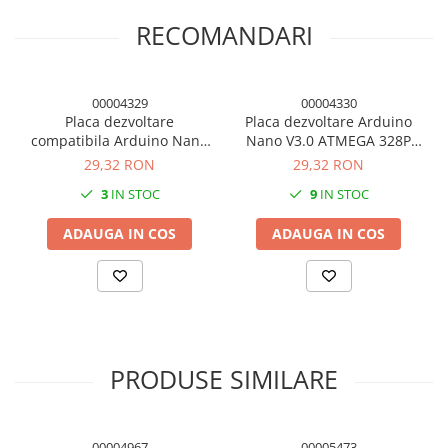
1 x Arduino Nano V3.0, pini conectare
RECOMANDARI
00004329
00004330
Placa dezvoltare
Placa dezvoltare Arduino
compatibila Arduino Nano
Nano V3.0 ATMEGA 328P
V3 ATMEGA 328P mini USB
mini USB
29,32 RON
29,32 RON
3
IN STOC
9
IN STOC
ADAUGA IN COS
ADAUGA IN COS
PRODUSE SIMILARE
00004967
00005473