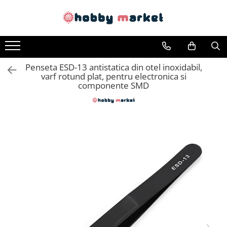
Toate Produsele
Filamente imprimante 3D
Penseta ESD-13 antistatica din otel inoxidabil,
PET-G
varf rotund plat, pentru electronica si
PLA
componente SMD
ASA
ABS+
TPU
PLA SILK
PA12
Piese si componente imprimante
3D si CNC
Piese electrice si electronice
Piese mecanice