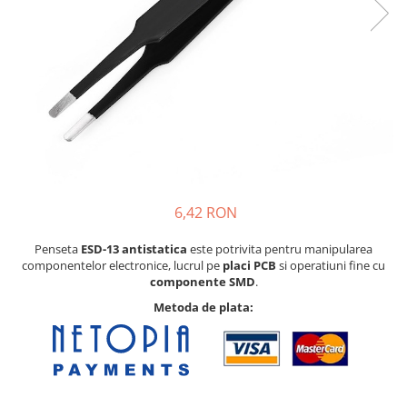
Pat printare
Cap printare
Duze
Extrudere si accesorii
Scule
Rulmenti
CNC si accesorii CNC
Acumulatori, BMS si accesorii
6,42 RON
Acumulatori
Penseta
ESD-13 antistatica
este potrivita pentru manipularea
BMS
componentelor electronice, lucrul pe
placi PCB
si operatiuni fine cu
componente SMD
.
Module balansare
Metoda de plata:
Incarcare, descarcare si afisare
Accesorii baterii si acumulatori
Arduino si ESP32
Placi dezvoltare