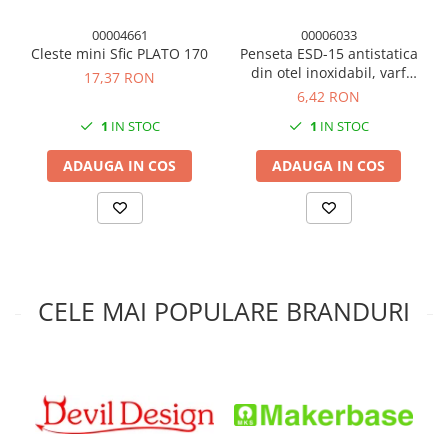
00004661
00006033
Cleste mini Sfic PLATO 170
Penseta ESD-15 antistatica
din otel inoxidabil, varf
17,37 RON
curbat tip cioc, pentru
6,42 RON
electronica si componente
1
IN STOC
1
IN STOC
SMD
ADAUGA IN COS
ADAUGA IN COS
CELE MAI POPULARE BRANDURI