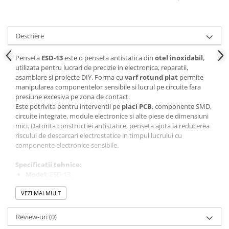
Panouri solare
Scule si aparate de masura
Descriere
Aparate de masura si testare
Scule manuale si electrice
Penseta
ESD-13
este o penseta antistatica din
otel inoxidabil
,
utilizata pentru lucrari de precizie in electronica, reparatii,
Lipit si accesorii lipit
asamblare si proiecte DIY. Forma cu
varf rotund plat
permite
Cabluri, conectori si izolatie
manipularea componentelor sensibile si lucrul pe circuite fara
presiune excesiva pe zona de contact.
Module Peltier, racire si
Este potrivita pentru interventii pe
placi PCB
, componente SMD,
incalzire
circuite integrate, module electronice si alte piese de dimensiuni
Echipamente si accesorii banc
mici. Datorita constructiei antistatice, penseta ajuta la reducerea
riscului de descarcari electrostatice in timpul lucrului cu
de lucru
componente electronice sensibile.
Cabluri si conectori
Specificatii tehnice:
Cabluri si adaptoare
Model:
ESD-13
Conectori, mufe si blocuri
Tip produs:
penseta antistatica
terminale
VEZI MAI MULT
Material:
otel inoxidabil
Tip varf:
rotund plat
Componente electronice
Utilizare:
electronica, placi PCB, componente SMD, circuite
Review-uri
(0)
Rezistente si termistori
integrate