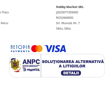
Hobby Market SRL
 Plata
J2025077355000
RO52669092
e Retur
Str. Muncel, Nr. 7
Sibiu, Sibiu