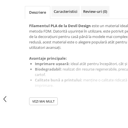
Module atasabile Arduino
Caracteristici
Review-uri
(0)
Descriere
Module Wireless
Senzori Arduino
Filamentul
PLA de la Devil Design
este un material idea
metoda FDM. Datorită ușurinței în utilizare, este potrivit 
Accesorii si componente
de la decorațiuni pentru casă până la modele mai complexe
pentru Arduino
redusă, acest material este o alegere populară atât pentru 
Relee
utilizatori avansați.
Termostate
Avantaje principale:
Ecrane LCD, TFT, OLED
Imprimare ușoară:
ideal atât pentru începători, cât și
Biodegradabil:
realizat din resurse regenerabile, pr
Motoare si variatoare
cartof.
Motoare
Calitate bună a printului:
menține o calitate ridicată 
imprimare.
Variatoare turatie motoare
Utilizare produs:
Surse de alimentare
PLA este potrivit pentru imprimarea modelelor supuse unor
VEZI MAI MULT
Alimentatoare AC-DC
precum jucării, sculpturi și decorațiuni, care nu vor fi exp
°C. Datorită contracției reduse în timpul răcirii, este ideal
Convertoare DC-DC
dimensiuni mari fără a fi necesar un pat încălzit.
Invertoare DC-AC