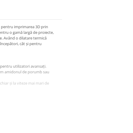
l pentru imprimarea 3D prin
pentru o gamă largă de proiecte,
. Având o dilatare termică
începători, cât și pentru
 pentru utilizatori avansați.
ecum amidonul de porumb sau
chiar și la viteze mai mari de
 solicitări mecanice reduse,
use la temperaturi mai mari de 60
 pentru imprimarea pieselor de