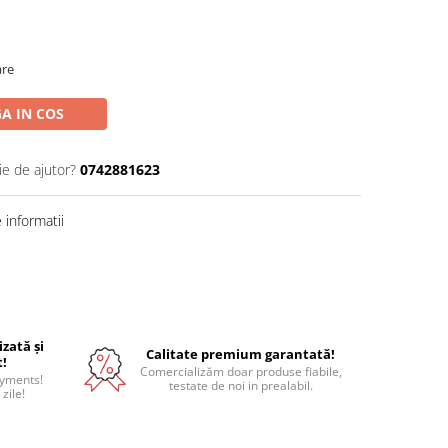
are
A IN COS
ie de ajutor?
0742881623
informatii
izată și
Calitate premium garantată!
t!
Comercializăm doar produse fiabile,
ayments!
testate de noi in prealabil.
 zile!