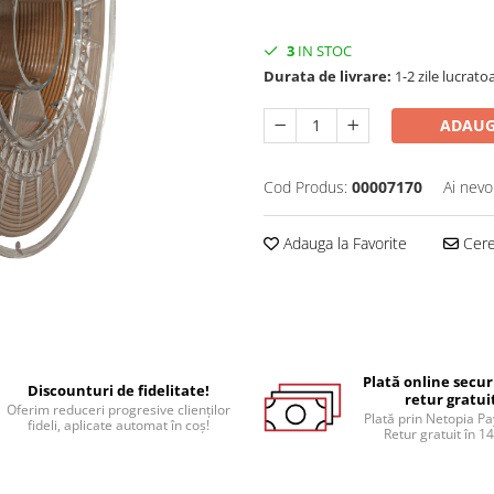
3
IN STOC
Durata de livrare:
1-2 zile lucrato
ADAUG
Cod Produs:
00007170
Ai nevo
Adauga la Favorite
Cere 
Plată online secur
Discounturi de fidelitate!
retur gratui
Oferim reduceri progresive clienților
Plată prin Netopia P
fideli, aplicate automat în coș!
Retur gratuit în 14