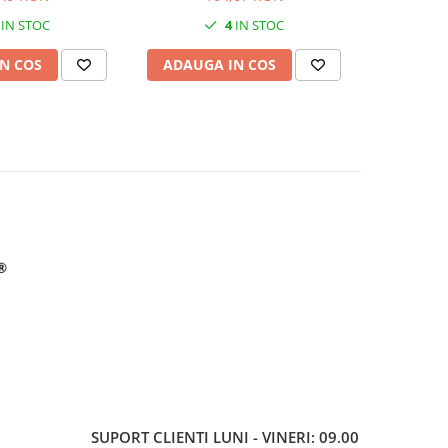
IN STOC
4
IN STOC
N COS
ADAUGA IN COS
ADAUG
SUPORT CLIENTI
LUNI - VINERI: 09.00