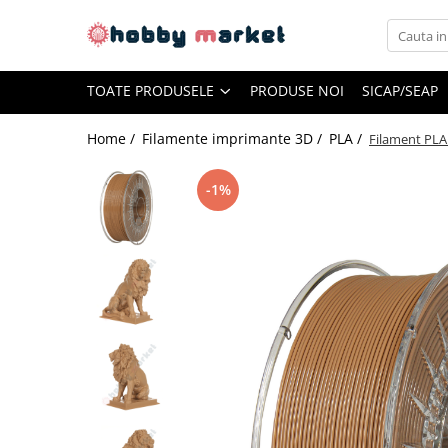
Toate Produsele
TOATE PRODUSELE
PRODUSE NOI
SICAP/SEAP
Filamente imprimante 3D
PET-G
Home /
Filamente imprimante 3D /
PLA /
Filament PLA
PLA
-1%
ASA
ABS+
TPU
PLA SILK
PA12
Piese si componente imprimante
3D si CNC
Piese electrice si electronice
Piese mecanice