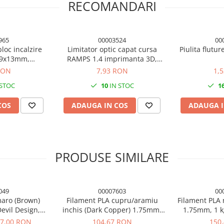
RECOMANDARI
965
00003524
00
bloc incalzire
Limitator optic capat cursa
Piulita flutu
19x13mm,
RAMPS 1.4 imprimanta 3D,
nta 3d
cablu 3 pini 50cm
RON
7,93 RON
1,
 STOC
10
IN STOC
1
COS
ADAUGA IN COS
ADAUGA I
edusă de deformare (warping)
la patul de imprimare, se poate
PRODUSE SIMILARE
e umiditate, și este plasat într-o
peraturile recomandate pentru
049
00007603
00
ui este de 1,4 kg.
maro (Brown)
Filament PLA cupru/aramiu
Filament PLA 
evil Design,
inchis (Dark Copper) 1.75mm,
1.75mm, 1 kg
nta 3D
1kg, Devil Design, imprimanta
impri
7,00 RON
104,67 RON
150