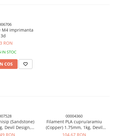
006706
re M4 imprimanta
3d
53 RON
6
IN STOC
N COS
007528
00004360
-1%
nisip (Sandstone)
Filament PLA cupru/aramiu
Filamen
, Devil Design,
(Copper) 1.75mm, 1kg, Devil
1.75mm, 1
manta 3D
Design, imprimanta 3D
im
,49 RON
104,67 RON
98,01