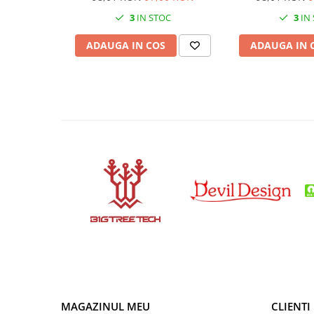
Condensatori si rezonatoare
3
IN STOC
3
IN
Diode si punti redresoare
ADAUGA IN COS
ADAUGA IN 
Tranzistori si circuite integrate
Potentiometre si semireglabile
Intrerupatoare
Smart Home
Accesorii trotinete electrice
Lichidare de stoc
MAGAZINUL MEU
CLIENTI