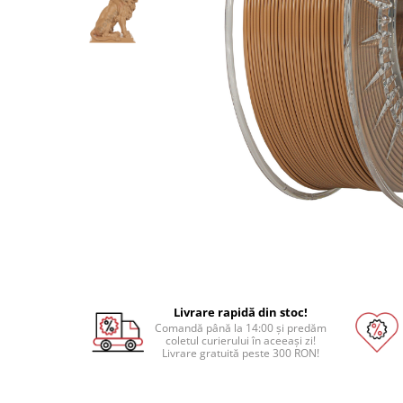
Pat printare
Cap printare
Duze
Extrudere si accesorii
Scule
Rulmenti
CNC si accesorii CNC
Acumulatori, BMS si accesorii
Acumulatori
BMS
Module balansare
Incarcare, descarcare si afisare
Livrare rapidă din stoc!
Comandă până la 14:00 și predăm
Accesorii baterii si acumulatori
coletul curierului în aceeași zi!
Livrare gratuită peste 300 RON!
Arduino si ESP32
Placi dezvoltare