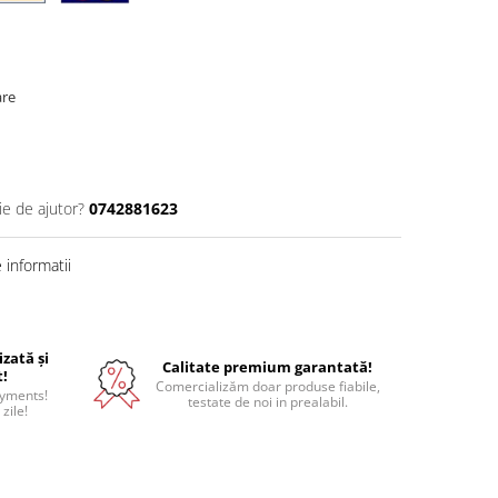
are
ie de ajutor?
0742881623
informatii
izată și
Calitate premium garantată!
t!
Comercializăm doar produse fiabile,
ayments!
testate de noi in prealabil.
 zile!