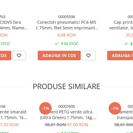
763
00005598
00
 E3DV5 fara
Conectori pneumatici PC4-M5
Cap print
.4mm, filament
1.75mm, filet 5mm imprimanta
ventilator, 
imanta 3D
3D
duza 0.4mm, 
 RON
4,88 RON
35,
 STOC
1
IN STOC
2
COS
ADAUGA IN COS
ADAUGA I
mpreună cu un absorbant de
lung.
rafețelor precum PEI sau sticlă
PRODUSE SIMILARE
e aceea este important să fie
i în stare bună, se poate folosi
ă materialul de deteriorare.
168
00007600
00
-1%
-1%
verde smarald
Filament PETG verde ultra
Filament
 1.75mm, 1kg,
(Ultra Green) 1.75mm, 1kg,
transpa
imprimanta 3D
Devil Design, imprimantÄƒ 3D
Transparent
7,00 RON
98,01 RON
97,00 RON
98,01 R
Devil Design