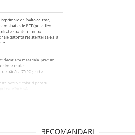
imprimare de înaltă calitate,
 combinație de PET (polietilen
abilitate sporite în timpul
nale datorită rezistenței sale și a
ate.
t decât alte materiale, precum
lor imprimate.
 de până la 75 °C și este
ste potrivit chiar și pentru
primare închisă.
telor care necesită rezistență și
plicații, datorită combinației
RECOMANDARI