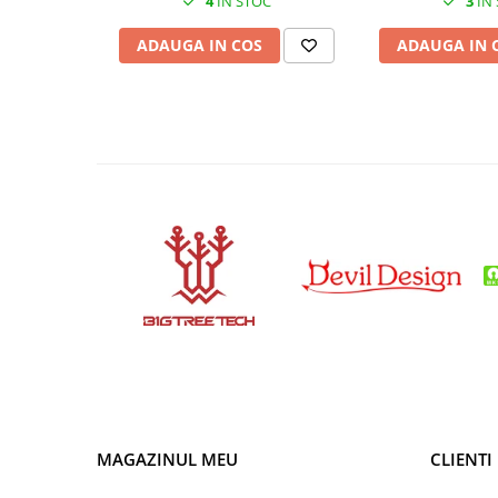
4
IN STOC
3
IN
Condensatori si rezonatoare
ADAUGA IN COS
ADAUGA IN 
Diode si punti redresoare
Tranzistori si circuite integrate
Potentiometre si semireglabile
Intrerupatoare
Smart Home
Accesorii trotinete electrice
Lichidare de stoc
MAGAZINUL MEU
CLIENTI