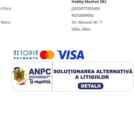
Hobby Market SRL
 Plata
J2025077355000
RO52669092
e Retur
Str. Muncel, Nr. 7
Sibiu, Sibiu