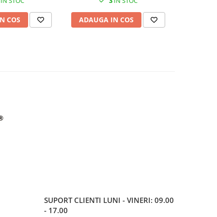
IN STOC
3
IN STOC
N COS
ADAUGA IN COS
ADAUG
SUPORT CLIENTI
LUNI - VINERI: 09.00
- 17.00