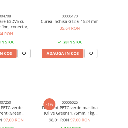
004708
00005170
are E3DV5 cu
Curea inchisa GT2-6-1524 mm
Clema 
teflon, conector,
inchide
35,64 RON
filament 1.75mm
sertizare,
64 RON
IN STOC
28
IN STOC
N COS
ADAUGA IN COS
ADAUG
007250
00006025
-1%
-1%
 PETG verde
Filament PETG verde maslina
Filament
rent (Green
(Olive Green) 1.75mm, 1kg,
(Race Gr
) 1.75mm, 1kg,
Devil Design, imprimanta 3D
Devil Des
ON
97,00 RON
98,01 RON
97,00 RON
98,01
, imprimanta 3D