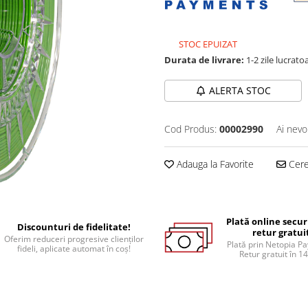
STOC EPUIZAT
Durata de livrare:
1-2 zile lucrato
ALERTA STOC
Cod Produs:
00002990
Ai nevo
Adauga la Favorite
Cere 
Plată online secur
Discounturi de fidelitate!
retur gratui
Oferim reduceri progresive clienților
Plată prin Netopia P
fideli, aplicate automat în coș!
Retur gratuit în 14