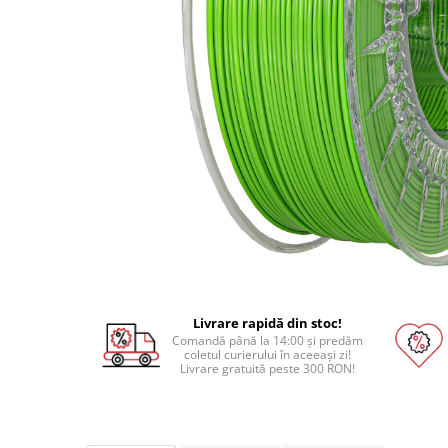
Pat printare
Cap printare
Duze
Extrudere si accesorii
Scule
Rulmenti
CNC si accesorii CNC
Acumulatori, BMS si accesorii
Acumulatori
BMS
Module balansare
Livrare rapidă din stoc!
Comandă până la 14:00 și predăm
Incarcare, descarcare si afisare
coletul curierului în aceeași zi!
Livrare gratuită peste 300 RON!
Accesorii baterii si acumulatori
Arduino si ESP32
Placi dezvoltare