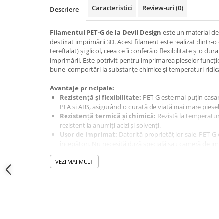
Caracteristici
Review-uri
(0)
Module atasabile Arduino
Descriere
Module Wireless
Filamentul PET-G de la Devil Design
este un material de 
Senzori Arduino
destinat imprimării 3D. Acest filament este realizat dintr-o
tereftalat) și glicol, ceea ce îi conferă o flexibilitate și o dur
Accesorii si componente
imprimării. Este potrivit pentru imprimarea pieselor funcțio
pentru Arduino
bunei comportări la substanțe chimice și temperaturi ridic
Relee
Avantaje principale:
Termostate
Rezistență și flexibilitate:
PET-G este mai puțin casan
PLA și ABS, asigurând o durată de viață mai mare piese
Ecrane LCD, TFT, OLED
Rezistență termică și chimică:
Rezistă la temperaturi
Motoare si variatoare
rezistent la anumiți acizi și solvenți.
Ușor de imprimat:
Datorită proprietăților sale, PET-G e
Motoare
începători. Nu necesită duză specială sau cameră de im
Variatoare turatie motoare
Utilizare produs:
VEZI MAI MULT
Surse de alimentare
Piese funcționale:
Potrivit pentru realizarea componen
Alimentatoare AC-DC
durabilitate.
Utilizare universală:
Adecvat pentru o gamă largă de a
Convertoare DC-DC
dintre proprietățile PLA și ABS.
Invertoare DC-AC
Specificații tehnice: