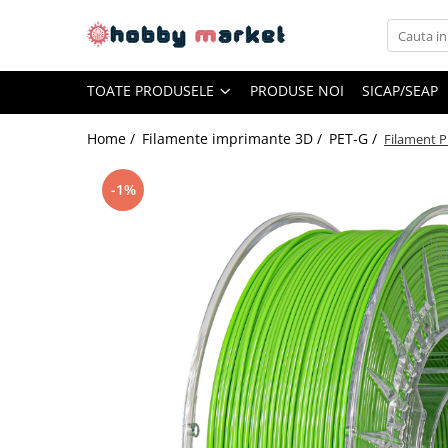
Toate Produsele
TOATE PRODUSELE
PRODUSE NOI
SICAP/SEAP
Filamente imprimante 3D
PET-G
Home /
Filamente imprimante 3D /
PET-G /
Filament P
PLA
-1%
ASA
ABS+
TPU
PLA SILK
PA12
Piese si componente imprimante
3D si CNC
Piese electrice si electronice
Piese mecanice