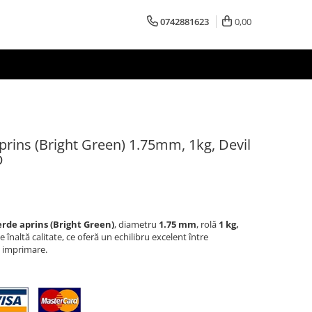
0742881623
0,00
rins (Bright Green) 1.75mm, 1kg, Devil
D
erde aprins (Bright Green)
, diametru
1.75 mm
, rolă
1 kg,
înaltă calitate, ce oferă un echilibru excelent între
la imprimare.