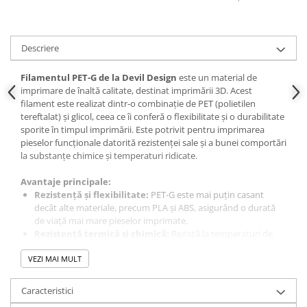
Descriere
Filamentul PET-G de la Devil Design
este un material de
imprimare de înaltă calitate, destinat imprimării 3D. Acest
filament este realizat dintr-o combinație de PET (polietilen
tereftalat) și glicol, ceea ce îi conferă o flexibilitate și o durabilitate
sporite în timpul imprimării. Este potrivit pentru imprimarea
pieselor funcționale datorită rezistenței sale și a bunei comportări
la substanțe chimice și temperaturi ridicate.
Avantaje principale:
Rezistență și flexibilitate:
PET-G este mai puțin casant
decât alte materiale, precum PLA și ABS, asigurând o durată
de viață mai mare pieselor imprimate.
Rezistență termică și chimică:
Rezistă la temperaturi de
până la 75 °C și este rezistent la anumiți acizi și solvenți.
VEZI MAI MULT
Ușor de imprimat:
Datorită proprietăților sale, PET-G este
potrivit chiar și pentru începători. Nu necesită duză specială
sau cameră de imprimare închisă.
Caracteristici