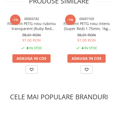
PRODUSE SIMILARE
Depozitare:
PET-G absoarbe ușor umiditatea din aer, de
aceea este important să fie păstrat într-un loc uscat. Pentru
menținerea filamentului în stare bună, se poate folosi silica
00003742
00007165
gel, care ajută la absorbția umidității și protejează materialul
-1%
-1%
Filament PETG rosu rubiniu
Filament PETG rosu intens
de deteriorare.
transparent (Ruby Red
(Super Red) 1.75mm, 1kg,
Transparent) 1.75mm, 1kg,
Devil Design, imprimanta
98,01 RON
98,01 RON
Devil Design, imprimanta
3D
97,00 RON
97,00 RON
3D
8
IN STOC
4
IN STOC
ADAUGA IN COS
ADAUGA IN COS
CELE MAI POPULARE BRANDURI