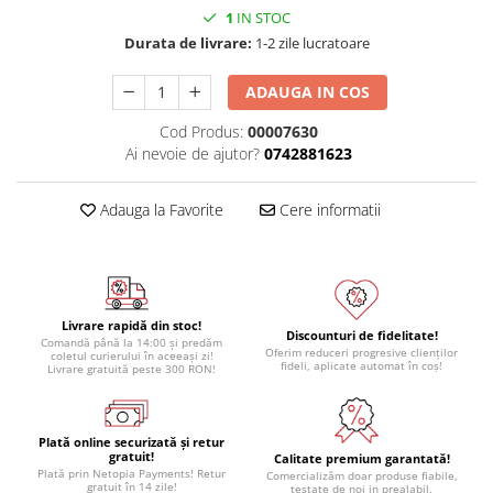
1
IN STOC
Durata de livrare:
1-2 zile lucratoare
ADAUGA IN COS
Cod Produs:
00007630
Ai nevoie de ajutor?
0742881623
Adauga la Favorite
Cere informatii
Livrare rapidă din stoc!
Discounturi de fidelitate!
Comandă până la 14:00 și predăm
Oferim reduceri progresive clienților
coletul curierului în aceeași zi!
fideli, aplicate automat în coș!
Livrare gratuită peste 300 RON!
Plată online securizată și retur
gratuit!
Calitate premium garantată!
Plată prin Netopia Payments! Retur
Comercializăm doar produse fiabile,
gratuit în 14 zile!
testate de noi in prealabil.