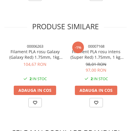
aderență mai bună la patul de imprimare, se poate utiliza lac 3D
sau un alt agent adeziv.
Ambalare:
PRODUSE SIMILARE
Filamentul este ambalat în vid, împreună cu un absorbant de
umiditate, și este plasat într-o cutie de carton. Fiecare pachet
include o etichetă cu temperaturile recomandate pentru
extruder și patul de imprimare. Greutatea totală a pachetului
00006263
00007168
este de 1,4 kg.
-1%
Filament PLA rosu Galaxy
Filament PLA rosu intens
(Galaxy Red) 1.75mm, 1kg,
(Super Red) 1.75mm, 1 kg,
Devil Design, imprimanta
Devil Design, imprimanta
104,67 RON
98,01 RON
3D
3D
97,00 RON
2
IN STOC
2
IN STOC
ADAUGA IN COS
ADAUGA IN COS