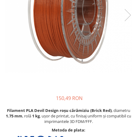
Pat printare
Cap printare
Duze
Extrudere si accesorii
Scule
Rulmenti
CNC si accesorii CNC
Acumulatori, BMS si accesorii
Acumulatori
BMS
Module balansare
150,49 RON
Incarcare, descarcare si afisare
Filament PLA Devil Design roșu cărămiziu (Brick Red)
, diametru
Accesorii baterii si acumulatori
1.75 mm
, rolă
1 kg
, ușor de printat, cu finisaj uniform și compatibil cu
imprimantele 3D FDM/FFF.
Arduino si ESP32
Metoda de plata:
Placi dezvoltare