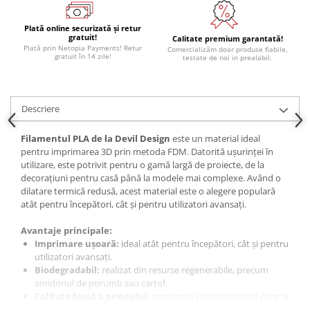
Panouri solare
Plată online securizată și retur
Scule si aparate de masura
gratuit!
Calitate premium garantată!
Aparate de masura si testare
Plată prin Netopia Payments! Retur
Comercializăm doar produse fiabile,
gratuit în 14 zile!
testate de noi in prealabil.
Scule manuale si electrice
Lipit si accesorii lipit
Descriere
Cabluri, conectori si izolatie
Module Peltier, racire si
Filamentul
PLA de la Devil Design
este un material ideal
incalzire
pentru imprimarea 3D prin metoda FDM. Datorită ușurinței în
utilizare, este potrivit pentru o gamă largă de proiecte, de la
Echipamente si accesorii banc
decorațiuni pentru casă până la modele mai complexe. Având o
de lucru
dilatare termică redusă, acest material este o alegere populară
atât pentru începători, cât și pentru utilizatori avansați.
Cabluri si conectori
Cabluri si adaptoare
Avantaje principale:
Imprimare ușoară:
ideal atât pentru începători, cât și pentru
Conectori, mufe si blocuri
utilizatori avansați.
terminale
Biodegradabil:
realizat din resurse regenerabile, precum
Componente electronice
amidonul de porumb sau cartof.
Calitate bună a printului:
menține o calitate ridicată chiar și
Rezistente si termistori
la viteze mai mari de imprimare.