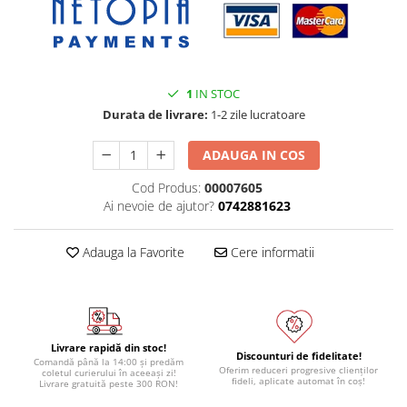
Module atasabile Arduino
Module Wireless
Senzori Arduino
1
IN STOC
Accesorii si componente
Durata de livrare:
1-2 zile lucratoare
pentru Arduino
Relee
ADAUGA IN COS
Termostate
Cod Produs:
00007605
Ecrane LCD, TFT, OLED
Ai nevoie de ajutor?
0742881623
Motoare si variatoare
Adauga la Favorite
Cere informatii
Motoare
Variatoare turatie motoare
Surse de alimentare
Alimentatoare AC-DC
Livrare rapidă din stoc!
Discounturi de fidelitate!
Convertoare DC-DC
Comandă până la 14:00 și predăm
Oferim reduceri progresive clienților
coletul curierului în aceeași zi!
fideli, aplicate automat în coș!
Livrare gratuită peste 300 RON!
Invertoare DC-AC