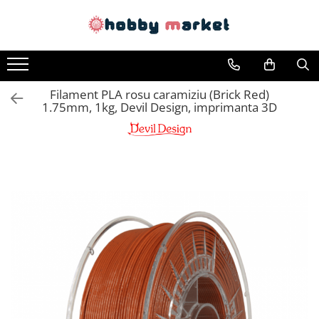
Toate Produsele
Filamente imprimante 3D
Filament PLA rosu caramiziu (Brick Red)
PET-G
1.75mm, 1kg, Devil Design, imprimanta 3D
PLA
ASA
ABS+
TPU
PLA SILK
PA12
Piese si componente imprimante
3D si CNC
Piese electrice si electronice
Piese mecanice