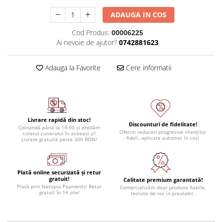
ADAUGA IN COS
Cod Produs:
00006225
Ai nevoie de ajutor?
0742881623
Adauga la Favorite
Cere informatii
Livrare rapidă din stoc!
Discounturi de fidelitate!
Comandă până la 14:00 și predăm
Oferim reduceri progresive clienților
coletul curierului în aceeași zi!
fideli, aplicate automat în coș!
Livrare gratuită peste 300 RON!
Plată online securizată și retur
gratuit!
Calitate premium garantată!
Plată prin Netopia Payments! Retur
Comercializăm doar produse fiabile,
gratuit în 14 zile!
testate de noi in prealabil.