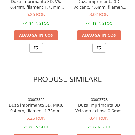
Duza imprimanta 3D, V6,
Duza imprimanta 3D,
0.4mm, filament 1.75mm,
Volcano, 1.0mm, filament
filet M6, hexagon 7mm,
1.75mm, filet M6, hexagon
5,26 RON
8,02 RON
alama
7mm, alama
84
IN STOC
18
IN STOC
ADAUGA IN COS
ADAUGA IN COS
PRODUSE SIMILARE
00003322
00003773
Duza imprimanta 3D, MK8,
Duza imprimanta 3D
0.4mm, filament 1.75mm,
Volcano extinsa 0.6mm,
filet M6, alama
alama, filet M6, filament
5,26 RON
8,41 RON
1.75mm, lungime 40mm
88
IN STOC
6
IN STOC