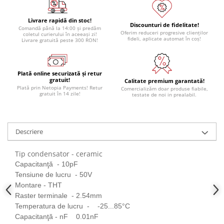
Livrare rapidă din stoc!
Discounturi de fidelitate!
Comandă până la 14:00 și predăm
Oferim reduceri progresive clienților
coletul curierului în aceeași zi!
fideli, aplicate automat în coș!
Livrare gratuită peste 300 RON!
Plată online securizată și retur
gratuit!
Calitate premium garantată!
Plată prin Netopia Payments! Retur
Comercializăm doar produse fiabile,
gratuit în 14 zile!
testate de noi in prealabil.
Descriere
Tip condensator - ceramic
Capacitanţă - 10pF
Tensiune de lucru - 50V
Montare - THT
Raster terminale - 2.54mm
Temperatura de lucru - -25...85°C
Capacitanţă - nF 0.01nF