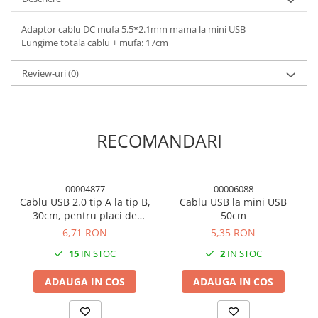
Panouri solare
Adaptor cablu DC mufa 5.5*2.1mm mama la mini USB
Scule si aparate de masura
Lungime totala cablu + mufa: 17cm
Aparate de masura si testare
Scule manuale si electrice
Review-uri
(0)
Lipit si accesorii lipit
Cabluri, conectori si izolatie
RECOMANDARI
Module Peltier, racire si
incalzire
Echipamente si accesorii banc
de lucru
00004877
00006088
Cablu USB 2.0 tip A la tip B,
Cablu USB la mini USB
Cabluri si conectori
30cm, pentru placi de
50cm
dezvoltare si imprimante
Cabluri si adaptoare
6,71 RON
5,35 RON
Conectori, mufe si blocuri
15
IN STOC
2
IN STOC
terminale
ADAUGA IN COS
ADAUGA IN COS
Componente electronice
Rezistente si termistori