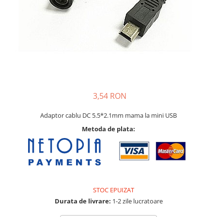
Pat printare
Cap printare
Duze
Extrudere si accesorii
Scule
Rulmenti
CNC si accesorii CNC
3,54 RON
Acumulatori, BMS si accesorii
Adaptor cablu DC 5.5*2.1mm mama la mini USB
Acumulatori
Metoda de plata:
BMS
Module balansare
Incarcare, descarcare si afisare
Accesorii baterii si acumulatori
STOC EPUIZAT
Arduino si ESP32
Durata de livrare:
1-2 zile lucratoare
Placi dezvoltare