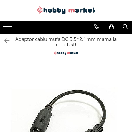
Toate Produsele
Filamente imprimante 3D
Adaptor cablu mufa DC 5.5*2.1mm mama la
PET-G
mini USB
PLA
ASA
ABS+
TPU
PLA SILK
PA12
Piese si componente imprimante
3D si CNC
Piese electrice si electronice
Piese mecanice