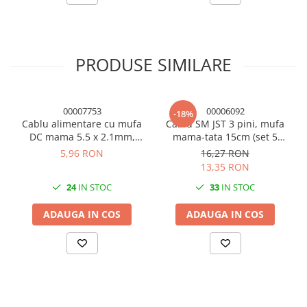
Condensatori si rezonatoare
Diode si punti redresoare
Tranzistori si circuite integrate
PRODUSE SIMILARE
Potentiometre si semireglabile
Intrerupatoare
00007753
00006092
-18%
Smart Home
Cablu alimentare cu mufa
Cablu SM JST 3 pini, mufa
Accesorii trotinete electrice
DC mama 5.5 x 2.1mm,
mama-tata 15cm (set 5
lungime totala 30cm,
bucati)
Lichidare de stoc
5,96 RON
16,27 RON
18AWG
13,35 RON
24
IN STOC
33
IN STOC
ADAUGA IN COS
ADAUGA IN COS