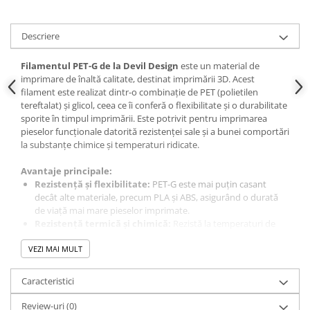
Descriere
Filamentul PET-G de la Devil Design
este un material de
imprimare de înaltă calitate, destinat imprimării 3D. Acest
filament este realizat dintr-o combinație de PET (polietilen
tereftalat) și glicol, ceea ce îi conferă o flexibilitate și o durabilitate
sporite în timpul imprimării. Este potrivit pentru imprimarea
pieselor funcționale datorită rezistenței sale și a bunei comportări
la substanțe chimice și temperaturi ridicate.
Avantaje principale:
Rezistență și flexibilitate:
PET-G este mai puțin casant
decât alte materiale, precum PLA și ABS, asigurând o durată
de viață mai mare pieselor imprimate.
Rezistență termică și chimică:
Rezistă la temperaturi de
până la 75 °C și este rezistent la anumiți acizi și solvenți.
VEZI MAI MULT
Ușor de imprimat:
Datorită proprietăților sale, PET-G este
potrivit chiar și pentru începători. Nu necesită duză specială
sau cameră de imprimare închisă.
Caracteristici
Utilizare produs:
Review-uri
(0)