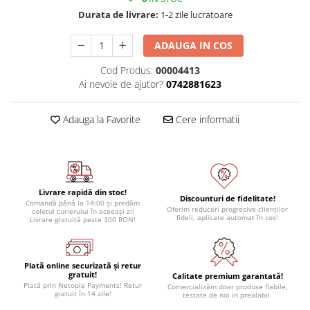
Durata de livrare:
1-2 zile lucratoare
ADAUGA IN COS
Cod Produs:
00004413
Ai nevoie de ajutor?
0742881623
Adauga la Favorite
Cere informatii
Livrare rapidă din stoc!
Discounturi de fidelitate!
Comandă până la 14:00 și predăm
Oferim reduceri progresive clienților
coletul curierului în aceeași zi!
fideli, aplicate automat în coș!
Livrare gratuită peste 300 RON!
Plată online securizată și retur
gratuit!
Calitate premium garantată!
Plată prin Netopia Payments! Retur
Comercializăm doar produse fiabile,
gratuit în 14 zile!
testate de noi in prealabil.