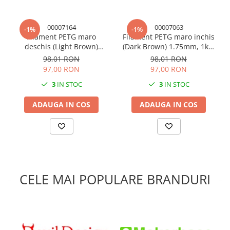
aceea este important să fie păstrat într-un loc uscat. Pentru
menținerea filamentului în stare bună, se poate folosi silica
00007164
00007063
gel, care ajută la absorbția umidității și protejează materialul
-1%
-1%
Filament PETG maro
Filament PETG maro inchis
de deteriorare.
deschis (Light Brown)
(Dark Brown) 1.75mm, 1kg,
1.75mm, 1kg, Devil Design,
Devil Design, imprimanta
98,01 RON
98,01 RON
imprimanta 3D
3D
97,00 RON
97,00 RON
3
IN STOC
3
IN STOC
ADAUGA IN COS
ADAUGA IN COS
CELE MAI POPULARE BRANDURI